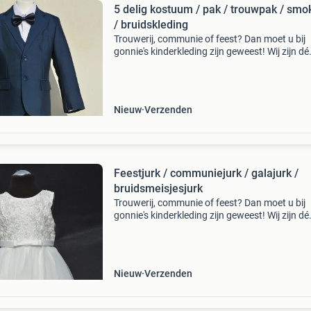
5 delig kostuum / pak / trouwpak / smo
/ bruidskleding
Trouwerij, communie of feest? Dan moet u bij
gonnie's kinderkleding zijn geweest! Wij zijn dé
webshop voor al uw betaalbare kinder feestkl
vanaf maat 62 tot en met maat 176. Onze 5 de
ko
Nieuw
Verzenden
Feestjurk / communiejurk / galajurk /
bruidsmeisjesjurk
Trouwerij, communie of feest? Dan moet u bij
gonnie's kinderkleding zijn geweest! Wij zijn dé
webshop voor al uw betaalbare kinder feestkl
vanaf maat 62 tot en met maat 176. Al onze
modellen
Nieuw
Verzenden