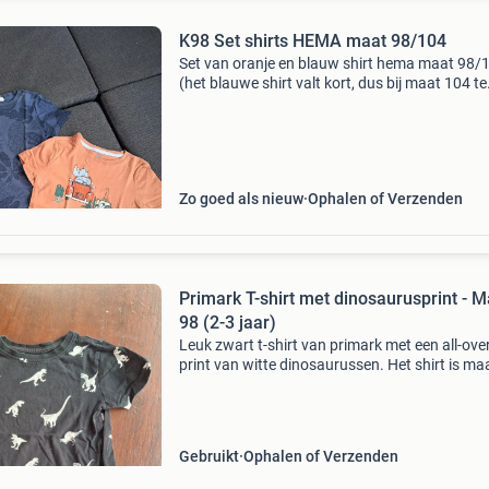
K98 Set shirts HEMA maat 98/104
Set van oranje en blauw shirt hema maat 98/
(het blauwe shirt valt kort, dus bij maat 104 te
klein) bij het oranje shirt kan de klep van de m
open. Bij verzending is het risico voor de koper
Zo goed als nieuw
Ophalen of Verzenden
Primark T-shirt met dinosaurusprint - M
98 (2-3 jaar)
Leuk zwart t-shirt van primark met een all-ove
print van witte dinosaurussen. Het shirt is ma
geschikt voor kinderen van 2-3 jaar. Het is
gedragen, maar nog in goede staat en klaar v
een vol
Gebruikt
Ophalen of Verzenden