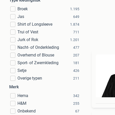
Type kledingstuk
Broek
1.195
Jas
649
Shirt of Longsleeve
1.874
Trui of Vest
711
Jurk of Rok
1.201
Nacht- of Onderkleding
477
Overhemd of Blouse
207
Sport- of Zwemkleding
181
Setje
426
Overige typen
211
Merk
Hema
342
H&M
255
Onbekend
67