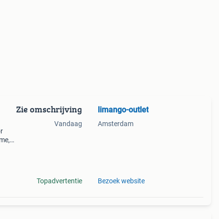
Zie omschrijving
limango-outlet
Vandaag
Amsterdam
r
ême,
Topadvertentie
Bezoek website