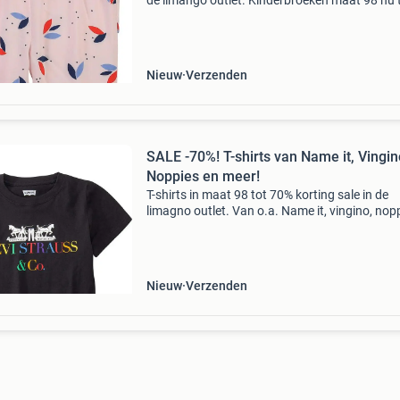
de limango outlet. Kinderbroeken maat 98 nu 
bodemprijzen. Van o.a. Name it, vingino, gap 
meer! Stop met teveel betalen en bekijk het a
o
Nieuw
Verzenden
SALE -70%! T-shirts van Name it, Vingin
Noppies en meer!
T-shirts in maat 98 tot 70% korting sale in de
limagno outlet. Van o.a. Name it, vingino, nop
en meer! Stop met teveel betalen en bekijk het
aanbod op onze website! Wees er snel bij wan
op=op lim
Nieuw
Verzenden