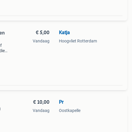
€ 5,00
Katja
een
Vandaag
Hoogvliet Rotterdam
f
die
€ 10,00
Pr
g
Vandaag
Oostkapelle