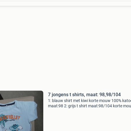
7 jongens t shirts, maat: 98,98/104
1: blauw shirt met kiwi korte mouw 100% kat
maat:98 2: grijs t shirt maat:98/104 korte mo
100% katoen merk:europe kids 3: licht blauw t 
maat:98 95% organic katoen, 5 % elastan merk
name it