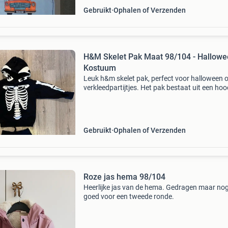
Gebruikt
Ophalen of Verzenden
H&M Skelet Pak Maat 98/104 - Hallow
Kostuum
Leuk h&m skelet pak, perfect voor halloween o
verkleedpartijtjes. Het pak bestaat uit een hoo
en een broek met skeletopdruk. Maat 98/104,
geschikt voor jongens of meisjes. Het pak is
gebruikt
Gebruikt
Ophalen of Verzenden
Roze jas hema 98/104
Heerlijke jas van de hema. Gedragen maar no
goed voor een tweede ronde.