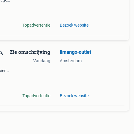
tegen
en
anbod
Topadvertentie
Bezoek website
Zie omschrijving
limango-outlet
o,
Vandaag
Amsterdam
pies
t
Topadvertentie
Bezoek website