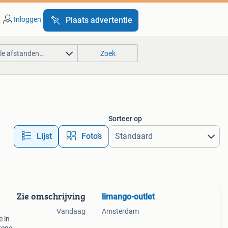
Inloggen
Plaats advertentie
lle afstanden…
Zoek
Sorteer op
Lijst
Foto’s
Zie omschrijving
limango-outlet
Vandaag
Amsterdam
e in