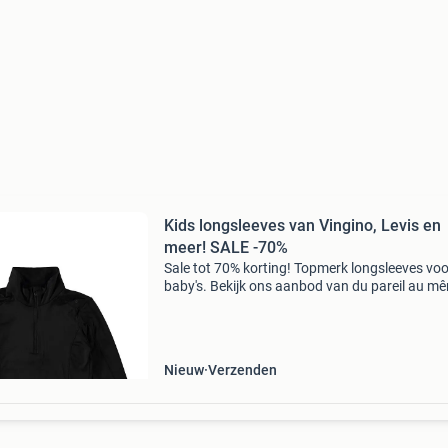
Kids longsleeves van Vingino, Levis en
meer! SALE -70%
Sale tot 70% korting! Topmerk longsleeves voo
baby's. Bekijk ons aanbod van du pareil au m
name it, mijn & meer merken. Stop met teveel
betalen en bekijk het aanbod op onze website!
Wees
Nieuw
Verzenden