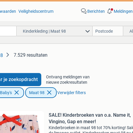
waarden
Veiligheidscentrum
Berichten
Meldingen
Kinderkleding | Maat 98
A
7.529 resultaten
98
Ontvang meldingen van
r je zoekopdracht
nieuwe zoekresultaten
 Baby's
Maat 98
Verwijder filters
SALE! Kinderbroeken van o.a. Name it,
Vingino, Gap en meer!
Kinderbroeken in maat 98 tot 70% korting! Sal