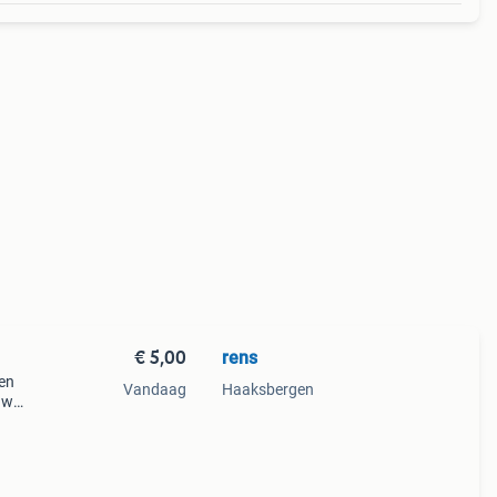
€ 5,00
rens
oen
Vandaag
Haaksbergen
uw
shirt
: