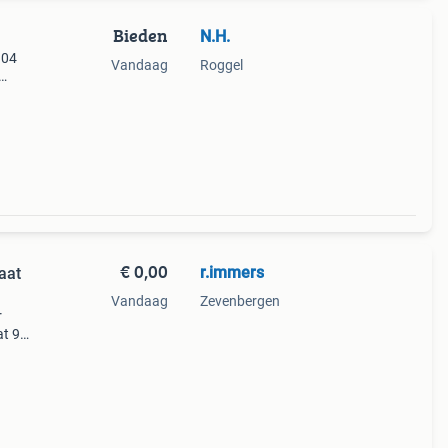
Bieden
N.H.
104
Vandaag
Roggel
otor
 ev
€ 0,00
r.immers
aat
Vandaag
Zevenbergen
r
at 98,
oor