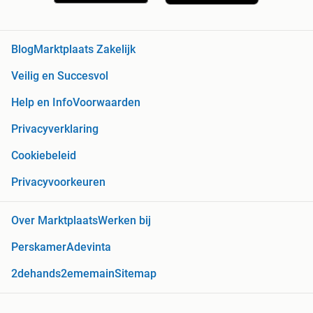
Blog
Marktplaats Zakelijk
Veilig en Succesvol
Help en Info
Voorwaarden
Privacyverklaring
Cookiebeleid
Privacyvoorkeuren
Over Marktplaats
Werken bij
Perskamer
Adevinta
2dehands
2ememain
Sitemap