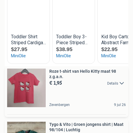
Roze t-shirt van Hello Kitty maat 98
z.g.a.n.
€ 1,95
Details
Zevenbergen
9 jul 26
Tygo & Vito | Groen jongens shirt | Maat
98/104 | Luchtig