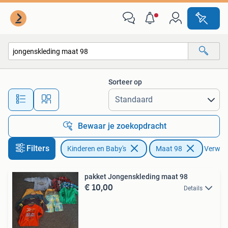
Kinderkleding | Maat 98
Sorteer op
Alle afstanden…
Bewaar je zoekopdracht
Filters
Kinderen en Baby's
Maat 98
Verwijde
pakket Jongenskleding maat 98
€ 10,00
Details