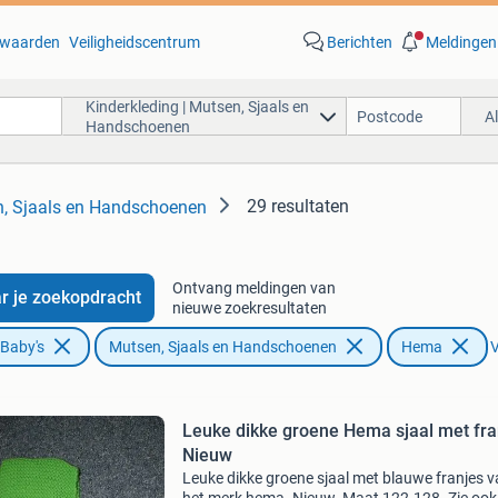
waarden
Veiligheidscentrum
Berichten
Meldingen
Kinderkleding | Mutsen, Sjaals en
A
Handschoenen
29 resultaten
n, Sjaals en Handschoenen
Ontvang meldingen van
r je zoekopdracht
nieuwe zoekresultaten
 Baby's
Mutsen, Sjaals en Handschoenen
Hema
V
Leuke dikke groene Hema sjaal met fra
Nieuw
Leuke dikke groene sjaal met blauwe franjes 