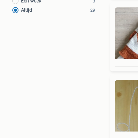
Een week
3
Altijd
29