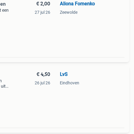
€ 2,00
Aliona Fomenko
den
t een
27 jul 26
Zeewolde
kaar
€ 4,50
LvS
jn
26 jul 26
Eindhoven
 uit
l via