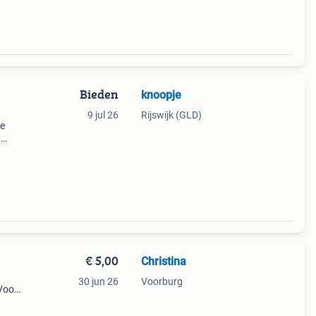
Bieden
knoopje
9 jul 26
Rijswijk (GLD)
re
n
re
oor
€ 5,00
Christina
30 jun 26
Voorburg
Voor