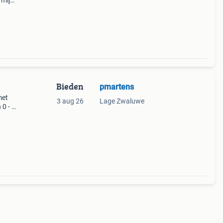
 mijn
Bieden
pmartens
met
3 aug 26
Lage Zwaluwe
 0 - 6