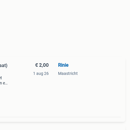
€ 2,00
Rinie
aat)
1 aug 26
Maastricht
et
n en
nties