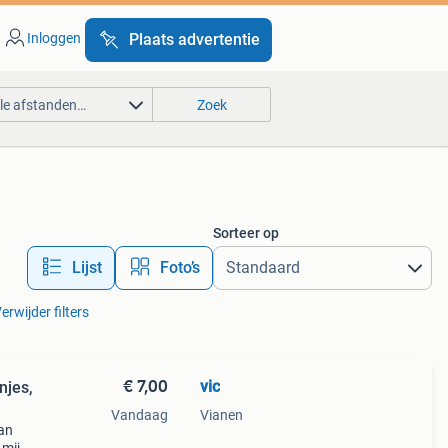
Inloggen
Plaats advertentie
lle afstanden…
Zoek
Sorteer op
Lijst
Foto’s
erwijder filters
€ 7,00
vic
njes,
Vandaag
Vianen
van