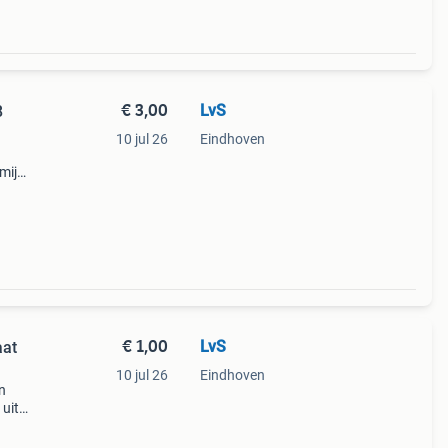
€ 3,00
LvS
8
10 jul 26
Eindhoven
 mijn
es en
€ 1,00
LvS
aat
10 jul 26
Eindhoven
jn
 uit
l via