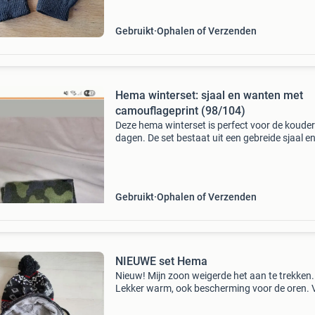
Gebruikt
Ophalen of Verzenden
Hema winterset: sjaal en wanten met
camouflageprint (98/104)
Deze hema winterset is perfect voor de koude
dagen. De set bestaat uit een gebreide sjaal e
gevoerde wanten, beide voorzien van een stoe
camouflageprint. De maat is 98/104, ideaal v
jonge kind
Gebruikt
Ophalen of Verzenden
NIEUWE set Hema
Nieuw! Mijn zoon weigerde het aan te trekken.
Lekker warm, ook bescherming voor de oren. 
de leeftijd 4 t/m 8 jaar ongeveer.