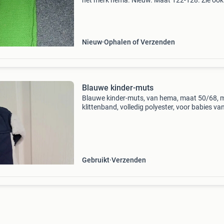
het merk hema. Nieuw. Maat 122-128. Zie ook
andere advertenties.
Nieuw
Ophalen of Verzenden
Blauwe kinder-muts
Blauwe kinder-muts, van hema, maat 50/68, 
klittenband, volledig polyester, voor babies van
maanden.
Gebruikt
Verzenden