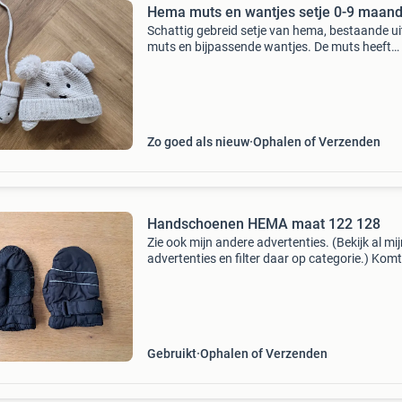
Hema muts en wantjes setje 0-9 maan
Schattig gebreid setje van hema, bestaande ui
muts en bijpassende wantjes. De muts heeft
oortjes en pompons, en de wantjes zijn aan el
verbonden met een koordje. Ideaal voor
baby&#39;s va
Zo goed als nieuw
Ophalen of Verzenden
Handschoenen HEMA maat 122 128
Zie ook mijn andere advertenties. (Bekijk al mi
advertenties en filter daar op categorie.) Komt
een rook- en huisdiervrij huis. Verzenden via dh
marktplaats naar een dhl servicepunt of naar
Gebruikt
Ophalen of Verzenden