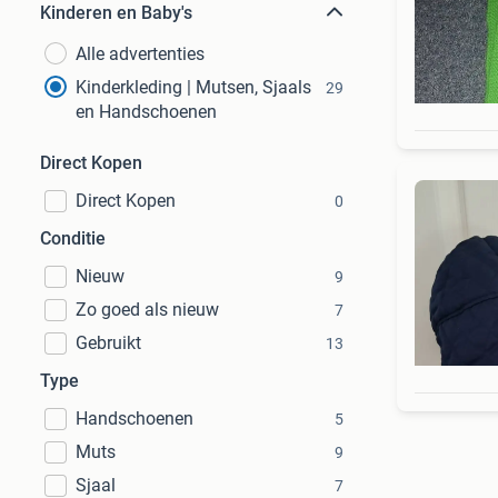
Kinderen en Baby's
Alle advertenties
Kinderkleding | Mutsen, Sjaals
29
en Handschoenen
Direct Kopen
Direct Kopen
0
Conditie
Nieuw
9
Zo goed als nieuw
7
Gebruikt
13
Type
Handschoenen
5
Muts
9
Sjaal
7