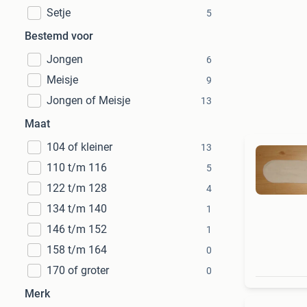
Setje
5
Bestemd voor
Jongen
6
Meisje
9
Jongen of Meisje
13
Maat
104 of kleiner
13
110 t/m 116
5
122 t/m 128
4
134 t/m 140
1
146 t/m 152
1
158 t/m 164
0
170 of groter
0
Merk