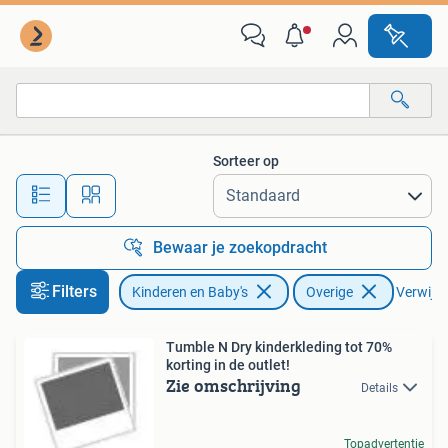
Kinderkleding | Overige
Sorteer op
Alle afstanden…
Bewaar je zoekopdracht
Filters
Kinderen en Baby's
Overige
Verwijder
Tumble N Dry kinderkleding tot 70%
korting in de outlet!
Zie omschrijving
Details
Topadvertentie