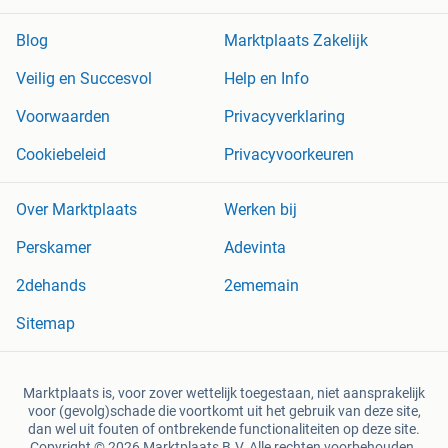
Blog
Marktplaats Zakelijk
Veilig en Succesvol
Help en Info
Voorwaarden
Privacyverklaring
Cookiebeleid
Privacyvoorkeuren
Over Marktplaats
Werken bij
Perskamer
Adevinta
2dehands
2ememain
Sitemap
Marktplaats is, voor zover wettelijk toegestaan, niet aansprakelijk
voor (gevolg)schade die voortkomt uit het gebruik van deze site,
dan wel uit fouten of ontbrekende functionaliteiten op deze site.
Copyright © 2026 Marktplaats B.V. Alle rechten voorbehouden.