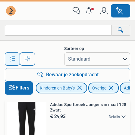
Kinderkleding | Overige
Sorteer op
Alle afstanden…
Bewaar je zoekopdracht
Filters
Kinderen en Baby's
Overige
Adida
Adidas Sportbroek Jongens in maat 128
Zwart
€ 24,95
Details