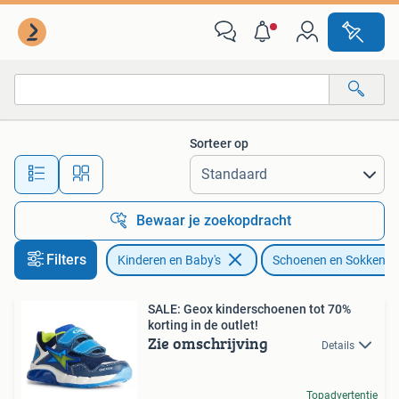
Kinderkleding | Schoenen en Sokken
Sorteer op
Alle afstanden…
Bewaar je zoekopdracht
Filters
Kinderen en Baby's
Schoenen en Sokken
SALE: Geox kinderschoenen tot 70%
korting in de outlet!
Zie omschrijving
Details
Topadvertentie