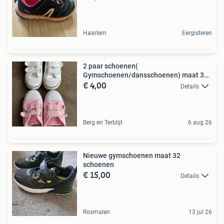
Haarlem
Eergisteren
2 paar schoenen(
Gymschoenen/dansschoenen) maat 32
€ 4,00
roze+wit
Details
Berg en Terblijt
6 aug 26
Nieuwe gymschoenen maat 32
schoenen
€ 15,00
Details
Rosmalen
13 jul 26