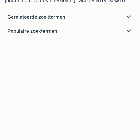
jordan maat 25 in Kinderkleding | Schoenen en Sokken
Gerelateerde zoektermen
Populaire zoektermen