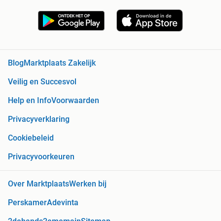
Blog
Marktplaats Zakelijk
Veilig en Succesvol
Help en Info
Voorwaarden
Privacyverklaring
Cookiebeleid
Privacyvoorkeuren
Over Marktplaats
Werken bij
Perskamer
Adevinta