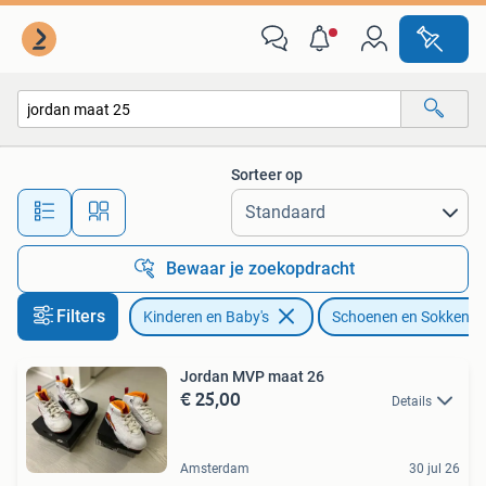
Kinderkleding | Schoenen en Sokken
Sorteer op
Alle afstanden…
Bewaar je zoekopdracht
Filters
Kinderen en Baby's
Schoenen en Sokken
Jordan MVP maat 26
€ 25,00
Details
Amsterdam
30 jul 26