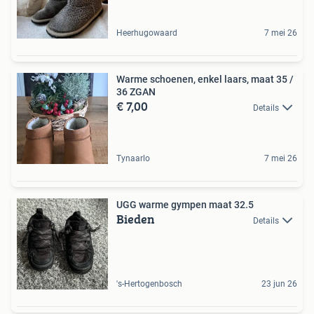
Heerhugowaard
7 mei 26
Warme schoenen, enkel laars, maat 35 /
36 ZGAN
€ 7,00
Details
Tynaarlo
7 mei 26
UGG warme gympen maat 32.5
Bieden
Details
's-Hertogenbosch
23 jun 26