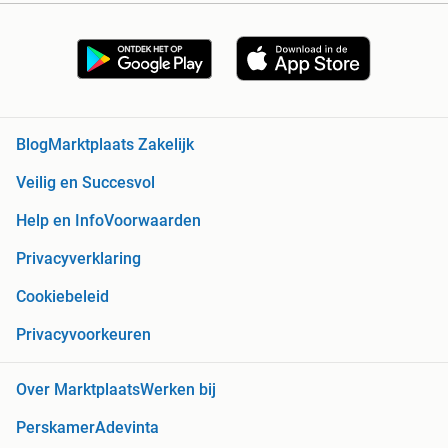
Blog
Marktplaats Zakelijk
Veilig en Succesvol
Help en Info
Voorwaarden
Privacyverklaring
Cookiebeleid
Privacyvoorkeuren
Over Marktplaats
Werken bij
Perskamer
Adevinta