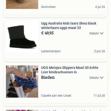
Gorinchem
4 jul 26
Ugg Australia kids laars Shea black
winterlaars uggs maat 32
€ 49,95
Details
Leidschendam
2 jun 26
UGG Meisjes Slippers Maat 30 èchte
Leer kindeschoenen in
Bieden
Details
Capelle aan den IJssel
11 jul 26