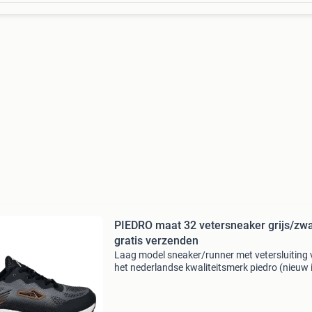
PIEDRO maat 32 vetersneaker grijs/zwa
gratis verzenden
Laag model sneaker/runner met vetersluiting
het nederlandse kwaliteitsmerk piedro (nieuw 
doos). Deze sneaker heeft een grijs synthetisc
buitenzijde, is leergevoerd aan de binnenzijde 
heeft