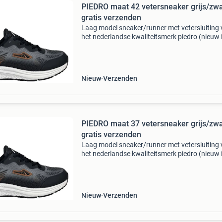
PIEDRO maat 42 vetersneaker grijs/zwa
gratis verzenden
Laag model sneaker/runner met vetersluiting
het nederlandse kwaliteitsmerk piedro (nieuw 
doos). Deze sneaker heeft een grijs synthetisc
buitenzijde, is leergevoerd aan de binnenzijde 
heeft
Nieuw
Verzenden
PIEDRO maat 37 vetersneaker grijs/zwa
gratis verzenden
Laag model sneaker/runner met vetersluiting
het nederlandse kwaliteitsmerk piedro (nieuw 
doos). Deze sneaker heeft een grijs synthetisc
buitenzijde, is leergevoerd aan de binnenzijde 
heeft
Nieuw
Verzenden