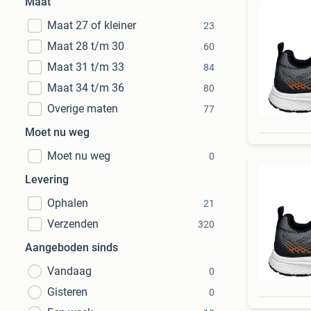
Maat
Maat 27 of kleiner
23
Maat 28 t/m 30
60
Maat 31 t/m 33
84
Maat 34 t/m 36
80
Overige maten
77
Moet nu weg
Moet nu weg
0
Levering
Ophalen
21
Verzenden
320
Aangeboden sinds
Vandaag
0
Gisteren
0