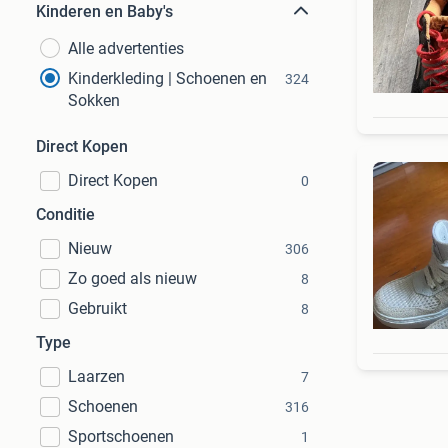
Kinderen en Baby's
Alle advertenties
Kinderkleding | Schoenen en
324
Sokken
Direct Kopen
Direct Kopen
0
Conditie
Nieuw
306
Zo goed als nieuw
8
Gebruikt
8
Type
Laarzen
7
Schoenen
316
Sportschoenen
1