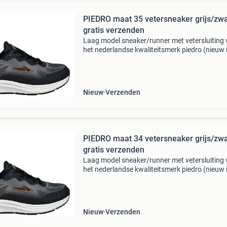
PIEDRO maat 35 vetersneaker grijs/zwa
gratis verzenden
Laag model sneaker/runner met vetersluiting
het nederlandse kwaliteitsmerk piedro (nieuw 
doos). Deze sneaker heeft een grijs synthetisc
buitenzijde, is leergevoerd aan de binnenzijde 
heeft
Nieuw
Verzenden
PIEDRO maat 34 vetersneaker grijs/zwa
gratis verzenden
Laag model sneaker/runner met vetersluiting
het nederlandse kwaliteitsmerk piedro (nieuw 
doos). Deze sneaker heeft een grijs synthetisc
buitenzijde, is leergevoerd aan de binnenzijde 
heeft
Nieuw
Verzenden