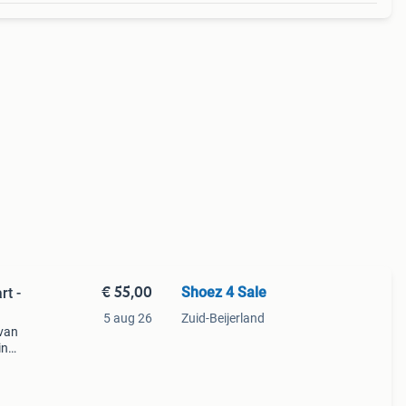
€ 55,00
Shoez 4 Sale
rt -
5 aug 26
Zuid-Beijerland
 van
in
he
en