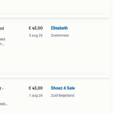
€ 45,00
Elisabeth
ed
3 aug 26
Zoetermeer
kers
en
laas
€ 45,00
Shoez 4 Sale
 -
1 aug 26
Zuid-Beijerland
oos).
 is