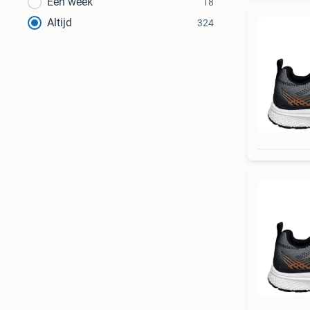
Een week
18
Altijd
324