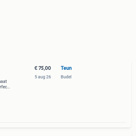
€ 75,00
Teun
5 aug 26
Budel
maat
rfect
n een
t v