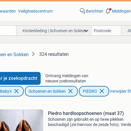
waarden
Veiligheidscentrum
Berichten
Meldingen
Kinderkleding | Schoenen en Sokken
A
324 resultaten
enen en Sokken
Ontvang meldingen van
r je zoekopdracht
nieuwe zoekresultaten
 Baby's
Schoenen en Sokken
PIEDRO
Verwijder fi
Piedro hardloopschoenen (maat 37)
Schoenen zijn gebruikt en op twee plekken
beschadigd (zie hiervoor de zesde foto). Verde
prima bruikbaar!