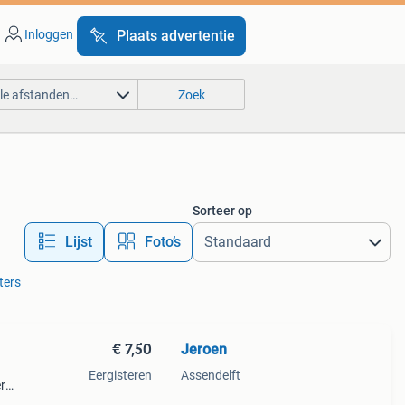
Inloggen
Plaats advertentie
lle afstanden…
Zoek
Sorteer op
Lijst
Foto’s
lters
€ 7,50
Jeroen
Eergisteren
Assendelft
r