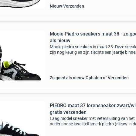
Nieuw
Verzenden
Mooie Piedro sneakers maat 38 - zo go
als nieuw
Mooie piedro sneakers in maat 38. Deze snea
zijn nog keurig en zijn slechts een jaartje binn
gedragen tijdens gym op school. Ze zijn nu he
te klein geworden.
Zo goed als nieuw
Ophalen of Verzenden
PIEDRO maat 37 lerensneaker zwart/wit
gratis verzenden
Laag model sneaker met vetersluiting van het
nederlandse kwaliteitsmerk piedro (nieuw in d
Deze sneaker heeft een zwart leren buitenzijde,
wit leergevoerd en heeft een uitstekend