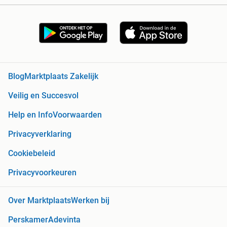
Blog
Marktplaats Zakelijk
Veilig en Succesvol
Help en Info
Voorwaarden
Privacyverklaring
Cookiebeleid
Privacyvoorkeuren
Over Marktplaats
Werken bij
Perskamer
Adevinta