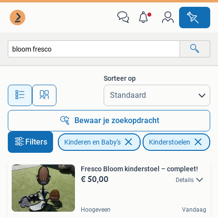
Kinderstoelen
Sorteer op
Alle afstanden…
Bewaar je zoekopdracht
Filters
Kinderen en Baby's
Kinderstoelen
Ve
Fresco Bloom kinderstoel – compleet!
€ 50,00
Details
Hoogeveen
Vandaag