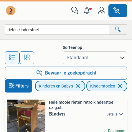
Kinderstoelen
Sorteer op
Alle afstanden…
Bewaar je zoekopdracht
Filters
Kinderen en Baby's
Kinderstoelen
Ve
Hele mooie rieten retro kinderstoel
i.z.g.st.
Bieden
Details
Dagtopper