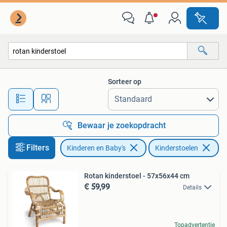
Kinderstoelen
Sorteer op
Alle afstanden…
Bewaar je zoekopdracht
Filters
Kinderen en Baby's
Kinderstoelen
Ve
Rotan kinderstoel - 57x56x44 cm
€ 59,99
Details
Topadvertentie