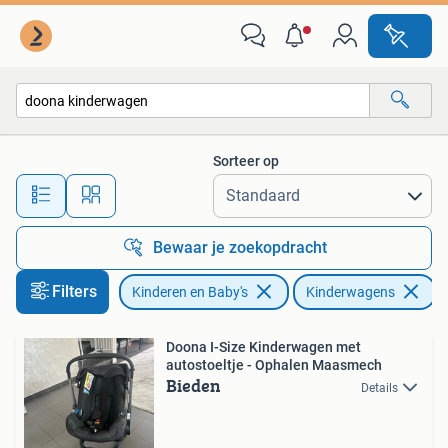
Kinderwagens en Combinaties
Sorteer op
Alle afstanden…
Bewaar je zoekopdracht
Filters
Kinderen en Baby's
Kinderwagens
V
Doona I-Size Kinderwagen met
autostoeltje - Ophalen Maasmech
Bieden
Details