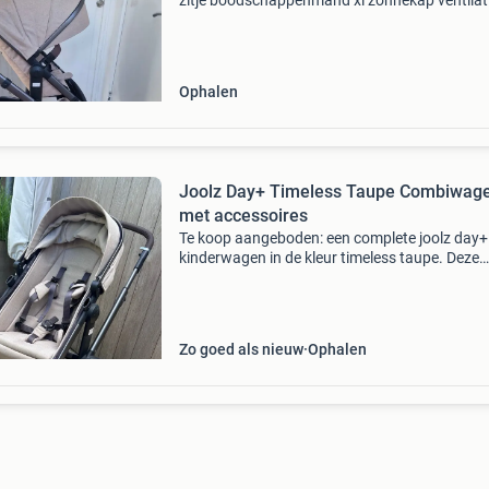
zitje boodschappenmand xl zonnekap ventilati
de kap en onderin bij de reiswieg veiligheidsbe
luiertas maxicosi uv werende suncover die je e
ku
Ophalen
Joolz Day+ Timeless Taupe Combiwag
met accessoires
Te koop aangeboden: een complete joolz day+
kinderwagen in de kleur timeless taupe. Deze
stijlvolle en comfortabele combiwagen is ideaa
voor ouders die op zoek zijn naar een complete
De kinderwa
Zo goed als nieuw
Ophalen