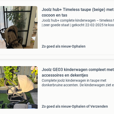
Joolz hub+ Timeless taupe (beige) met
cocoon en tas
Joolz hub+ complete kinderwagen – timeless 
| zeer goede staat | gekocht 22-02-2025 te ko
aangeboden: onze prachtige joolz hub+ in de k
timeless taupe. De kinderwagen verkeert in
uitstekend
Zo goed als nieuw
Ophalen
Joolz GEO3 kinderwagen compleet met
accessoires en dekentjes
Complete joolz kinderwagen in taupe met
donkerbruine accenten. De kinderwagen ziet er
nieuw uit, zonder krassen of vlekken. De bak
onderin heeft een draaggewicht van 13 kg. Bij
kinderwagen zitt
Zo goed als nieuw
Ophalen of Verzenden