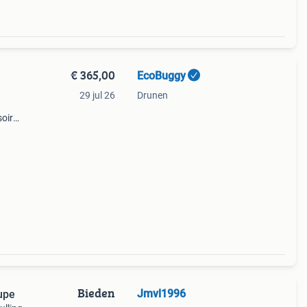
€ 365,00
EcoBuggy
29 jul 26
Drunen
soires
hoes
 de
Bieden
Jmvl1996
ndy Taupe