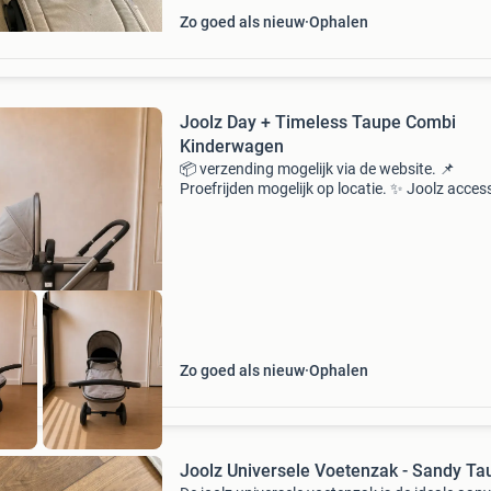
Zo goed als nieuw
Ophalen
Joolz Day + Timeless Taupe Combi
Kinderwagen
📦 verzending mogelijk via de website. 📌
Proefrijden mogelijk op locatie. ✨ Joolz acces
ook op voorraad (voetenzak, adapters, regen
en meerijdplankjes! Deze stijlvolle joolz day+ in
eleg
Zo goed als nieuw
Ophalen
Joolz Universele Voetenzak - Sa