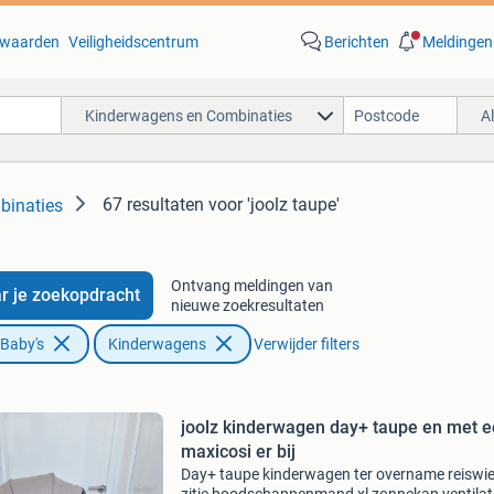
waarden
Veiligheidscentrum
Berichten
Meldingen
Kinderwagens en Combinaties
A
67 resultaten
voor 'joolz taupe'
binaties
Ontvang meldingen van
r je zoekopdracht
nieuwe zoekresultaten
 Baby's
Kinderwagens
Verwijder filters
joolz kinderwagen day+ taupe en met 
maxicosi er bij
Day+ taupe kinderwagen ter overname reiswi