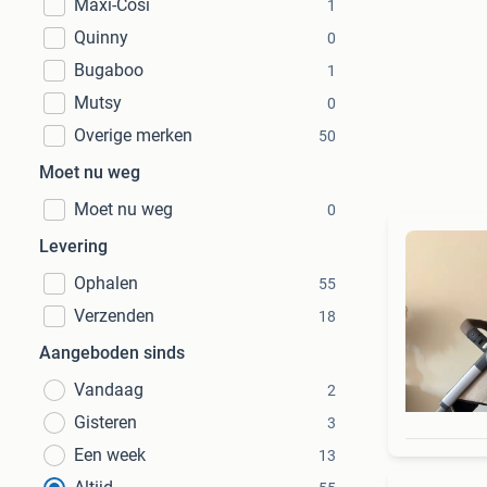
Maxi-Cosi
1
Quinny
0
Bugaboo
1
Mutsy
0
Overige merken
50
Moet nu weg
Moet nu weg
0
Levering
Ophalen
55
Verzenden
18
Aangeboden sinds
Vandaag
2
Gisteren
3
Een week
13