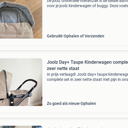
De joolz universele voetenzak is de ideale aanv
voor je joolz kinderwagen of buggy. Deze voe
houdt je kindje heerlijk warm dankzij de adem
fleecevoering. De waterafstotende buitenkant
Gebruikt
Ophalen of Verzenden
Joolz Day+ Taupe Kinderwagen complee
zeer nette staat
In prijs verlaagd! Joolz day+ taupe kinderwag
complete set in zeer nette staat met pijn in on
verkopen wij onze joolz day+ in de kleur taupe.
Onze kinderen zijn eruit gegroeid en daarom 
Zo goed als nieuw
Ophalen