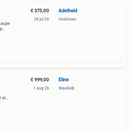
€ 375,00
Adelheid
28 jul 26
Oostzaan
taupe
op
leur
€ 999,00
Eline
1 aug 26
Waalwijk
 als
 de