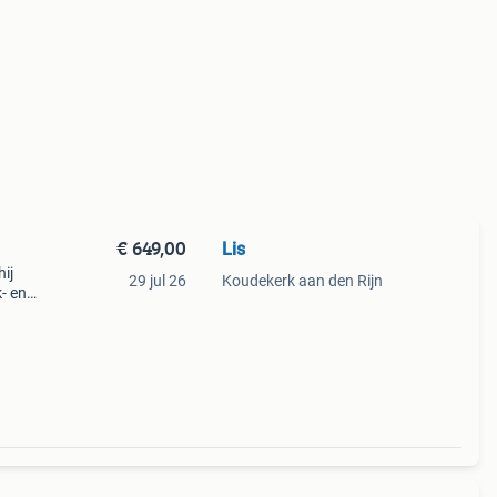
€ 649,00
Lis
ij
29 jul 26
Koudekerk aan den Rijn
- en
erstel
wag