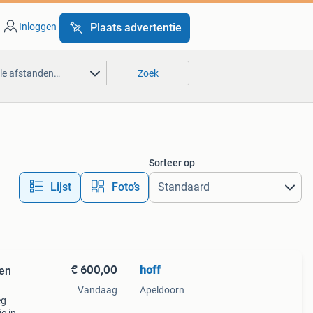
Inloggen
Plaats advertentie
lle afstanden…
Zoek
Sorteer op
Lijst
Foto’s
€ 600,00
hoff
een
Vandaag
Apeldoorn
eg