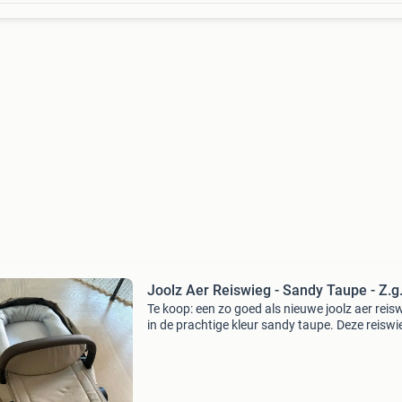
Joolz Aer Reiswieg - Sandy Taupe - Z.g.
Te koop: een zo goed als nieuwe joolz aer reis
in de prachtige kleur sandy taupe. Deze reiswie
slechts enkele maanden gebruikt en verkeert i
uitstekende staat. Ideaal voor ouders die op z