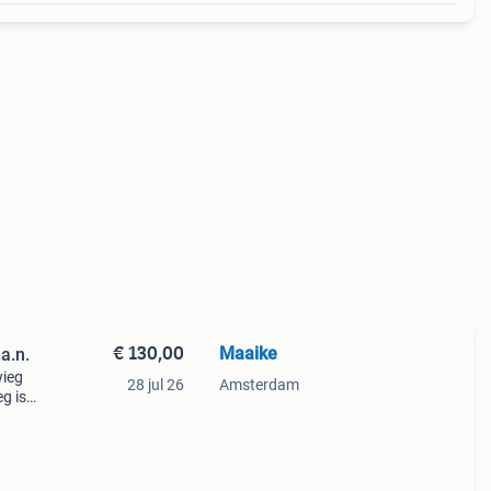
€ 130,00
Maaike
a.n.
wieg
28 jul 26
Amsterdam
g is
n
oek