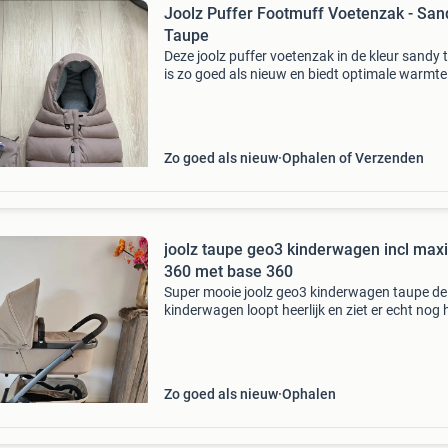
Joolz Puffer Footmuff Voetenzak - San
Taupe
Deze joolz puffer voetenzak in de kleur sandy
is zo goed als nieuw en biedt optimale warmte
comfort voor je kleintje. Perfect voor koude d
houdt deze voetenzak je kindje heerlijk knus in
Zo goed als nieuw
Ophalen of Verzenden
joolz taupe geo3 kinderwagen incl maxi
360 met base 360
Super mooie joolz geo3 kinderwagen taupe de
kinderwagen loopt heerlijk en ziet er echt nog 
mooi uit er zit bij ; een reiswieg met matrasje e
zitje die je op 2 manieren er op kan zetten een 
Zo goed als nieuw
Ophalen