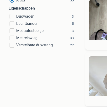
Altijd
55
Eigenschappen
Duowagen
3
Luchtbanden
5
Met autostoeltje
13
Met reiswieg
33
Verstelbare duwstang
22