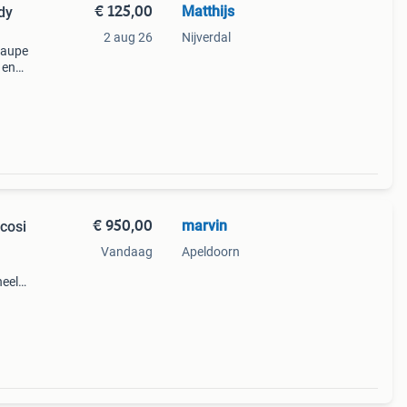
€ 125,00
Matthijs
dy
2 aug 26
Nijverdal
 taupe
 en
agen,
€ 950,00
marvin
cosi
Vandaag
Apeldoorn
heel
en
hele