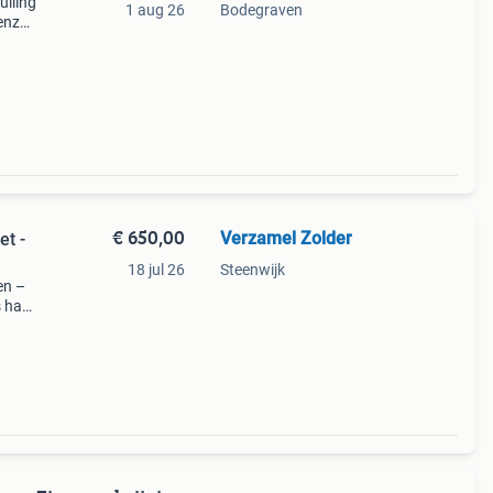
ulling
1 aug 26
Bodegraven
tenzak
ende
€ 650,00
Verzamel Zolder
t -
18 jul 26
Steenwijk
en –
s hart
mag