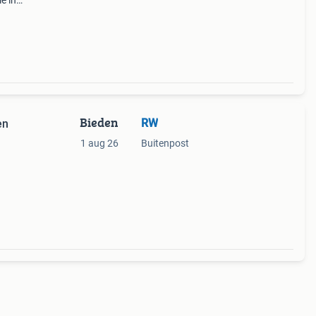
e in
ugel
r aan
Bieden
RW
en
1 aug 26
Buitenpost
l
 set.