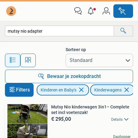
Kinderwagens en Combinaties
Sorteer op
Alle afstanden…
Bewaar je zoekopdracht
Filters
Kinderen en Baby's
Kinderwagens
V
Mutsy Nio kinderwagen 3in1– Complete
set incl voetenzak!
€ 295,00
Details
Dagtopper