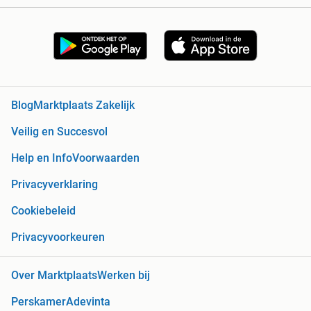
Blog
Marktplaats Zakelijk
Veilig en Succesvol
Help en Info
Voorwaarden
Privacyverklaring
Cookiebeleid
Privacyvoorkeuren
Over Marktplaats
Werken bij
Perskamer
Adevinta