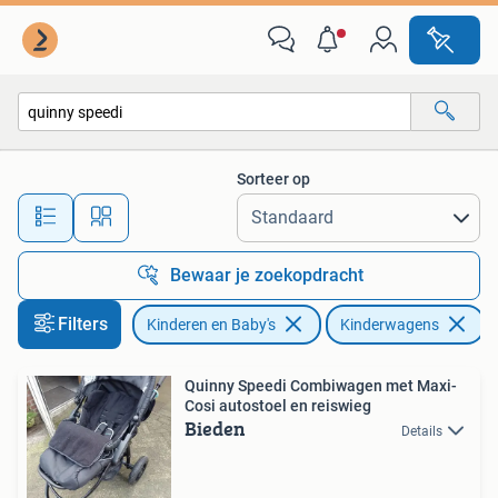
Kinderwagens en Combinaties
Sorteer op
Alle afstanden…
Bewaar je zoekopdracht
Filters
Kinderen en Baby's
Kinderwagens
V
Quinny Speedi Combiwagen met Maxi-
Cosi autostoel en reiswieg
Bieden
Details