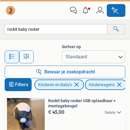
Kinderwagens en Combinaties
Sorteer op
Alle afstanden…
Bewaar je zoekopdracht
Filters
Kinderen en Baby's
Kinderwagens
V
Rockit baby rocker USB oplaadbaar +
montagebeugel
€ 45,00
Details