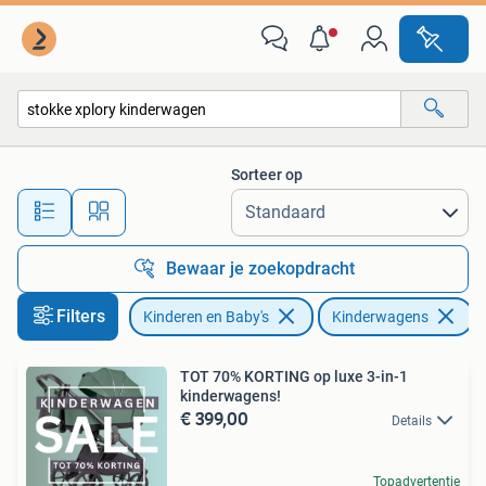
Kinderwagens en Combinaties
Sorteer op
Alle afstanden…
Bewaar je zoekopdracht
Filters
Kinderen en Baby's
Kinderwagens
V
TOT 70% KORTING op luxe 3-in-1
kinderwagens!
€ 399,00
Details
Topadvertentie