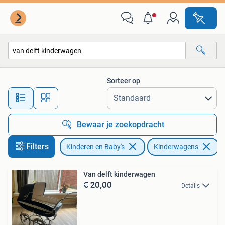
Kinderwagens en Combinaties
Sorteer op
Alle afstanden…
Bewaar je zoekopdracht
Filters
Kinderen en Baby's
Kinderwagens
V
Van delft kinderwagen
€ 20,00
Details