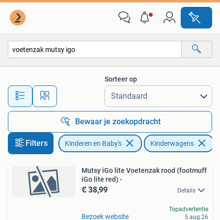
Kinderwagens en Combinaties
Sorteer op
Alle afstanden…
Bewaar je zoekopdracht
Filters
Kinderen en Baby's
Kinderwagens
V
Mutsy iGo lite Voetenzak rood (footmuff
iGo lite red) -
€ 38,99
Details
Topadvertentie
Bezoek website
5 aug 26