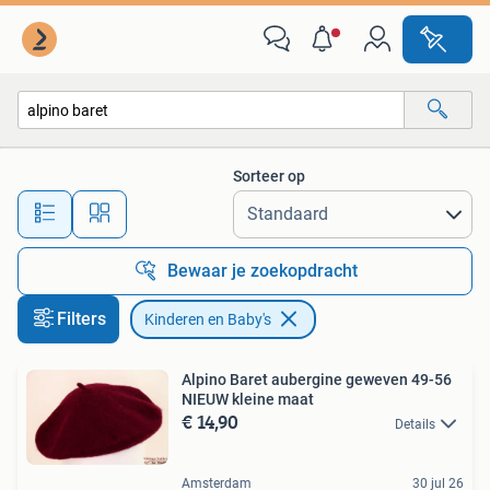
Kinderen en Baby's
Sorteer op
Alle afstanden…
Bewaar je zoekopdracht
Filters
Kinderen en Baby's
Alpino Baret aubergine geweven 49-56
NIEUW kleine maat
€ 14,90
Details
Amsterdam
30 jul 26