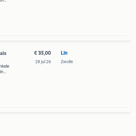
en
n.
€ 35,00
Lin
als
28 jul 26
Zwolle
nkele
in
 is.
il