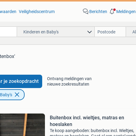
waarden
Veiligheidscentrum
Berichten
Meldingen
Kinderen en Baby's
A
itenbox'
Ontvang meldingen van
r je zoekopdracht
nieuwe zoekresultaten
 Baby's
Buitenbox incl. wieltjes, matras en
hoeslaken
Te koop aangeboden: buitenbox incl. Wieltjes,