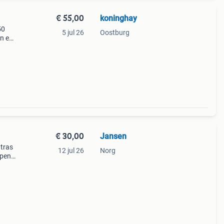
€ 55,00
koninghay
50
5 jul 26
Oostburg
en en
n
€ 30,00
Jansen
atras
12 jul 26
Norg
pen.
eveer