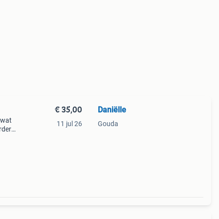
€ 35,00
Daniëlle
 wat
11 jul 26
Gouda
rder