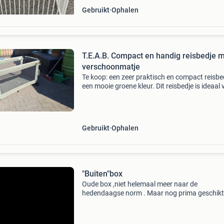
Gebruikt
Ophalen
T.E.A.B. Compact en handig reisbedje 
verschoonmatje
Te koop: een zeer praktisch en compact reisbed
een mooie groene kleur. Dit reisbedje is ideaal 
onderweg of als extra slaapplek/buitenbox en
wordt geleverd met een handig verschoonmatj
e
Gebruikt
Ophalen
"Buiten"box
Oude box ,niet helemaal meer naar de
hedendaagse norm . Maar nog prima geschikt
buiten box,lekker met je kleine op het terras. Is
makkelijk op te vouwen en op te bergen.