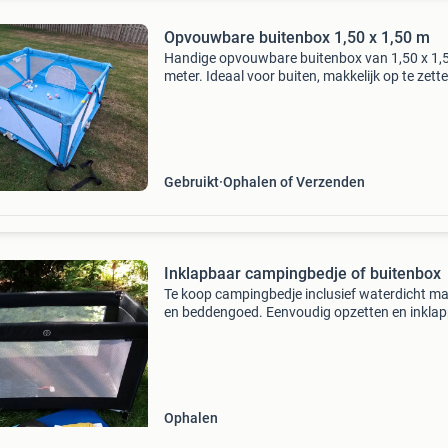
Opvouwbare buitenbox 1,50 x 1,50 m
Handige opvouwbare buitenbox van 1,50 x 1,
meter. Ideaal voor buiten, makkelijk op te zett
in te klappen. Perfect om je kindje veilig te late
spelen in de tuin of op de camping.
Gebruikt
Ophalen of Verzenden
Inklapbaar campingbedje of buitenbox
Te koop campingbedje inclusief waterdicht m
en beddengoed. Eenvoudig opzetten en inklap
Goed schoon te maken. Voor kinderen tot ong
drie jaar. Merk kekk
Ophalen