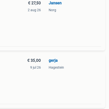
€ 27,50
Jansen
2 aug 26
Norg
€ 35,00
gerja
9 jul 26
Hagestein