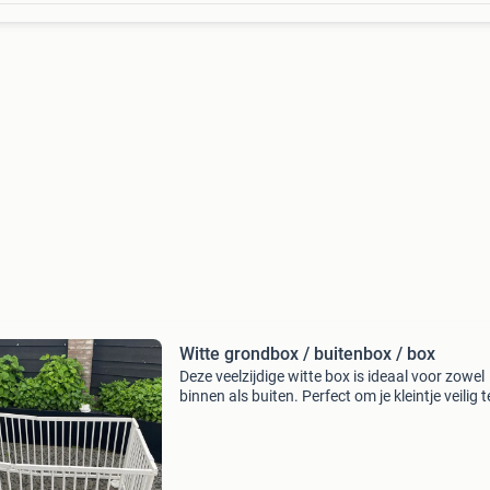
Witte grondbox / buitenbox / box
Deze veelzijdige witte box is ideaal voor zowel
binnen als buiten. Perfect om je kleintje veilig t
laten spelen. De box is gebruikt, maar in goede
staat en kan nog prima een ronde mee. Gemak
te