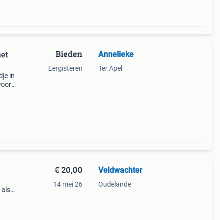
Bieden
Annelieke
met
Eergisteren
Ter Apel
je in
voor
e dat
€ 20,00
Veldwachter
14 mei 26
Oudelande
 als