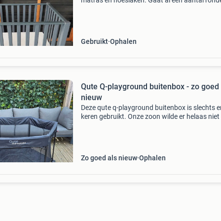
matras en hoeslaken. Gaat al een aantal rond
mee. Bij ons gebruikt als buitenbox. Inclusief
wieltjes, matras en hoes. Heeft gebruiksspore
Kan een schu
Gebruikt
Ophalen
Qute Q-playground buitenbox - zo goed 
nieuw
Deze qute q-playground buitenbox is slechts e
keren gebruikt. Onze zoon wilde er helaas niet 
spelen, waardoor de box nog zo goed als nieuw
Ideaal voor ouders die op zoek zijn naar een ve
Zo goed als nieuw
Ophalen