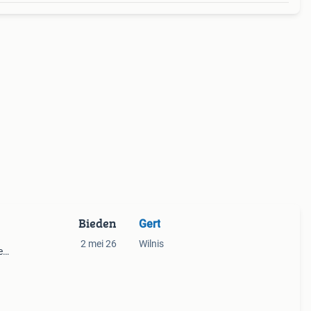
Bieden
Gert
2 mei 26
Wilnis
e
kelijk