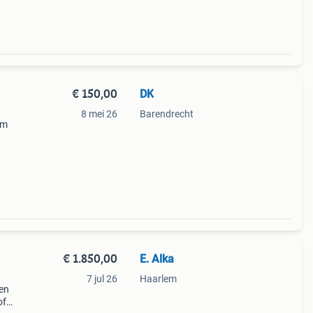
€ 150,00
DK
8 mei 26
Barendrecht
om
ruikt
€ 1.850,00
E. Alka
7 jul 26
Haarlem
pen
of