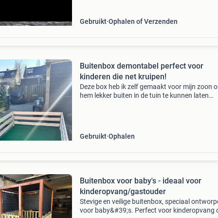
Gebruikt
Ophalen of Verzenden
Buitenbox demontabel perfect voor
kinderen die net kruipen!
Deze box heb ik zelf gemaakt voor mijn zoon 
hem lekker buiten in de tuin te kunnen laten
kruipen. Na een heerlijke zomer te hebben geb
is het tijd voor een ander huis. De box is
demontabel en
Gebruikt
Ophalen
Buitenbox voor baby's - ideaal voor
kinderopvang/gastouder
Stevige en veilige buitenbox, speciaal ontwor
voor baby&#39;s. Perfect voor kinderopvang 