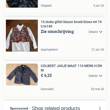
Uitgeest
3 jun 26
15 stuks gillet blazer broek bloes mt 74
t/m140
Zie omschrijving
Details
Appingedam
21 jun 26
COLBERT JASJE MAAT 110 MERK H EN
M
€ 6,25
Details
Damwâld
20 mei 26