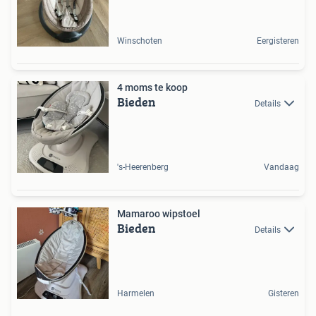
Winschoten
Eergisteren
4 moms te koop
Bieden
Details
's-Heerenberg
Vandaag
Mamaroo wipstoel
Bieden
Details
Harmelen
Gisteren