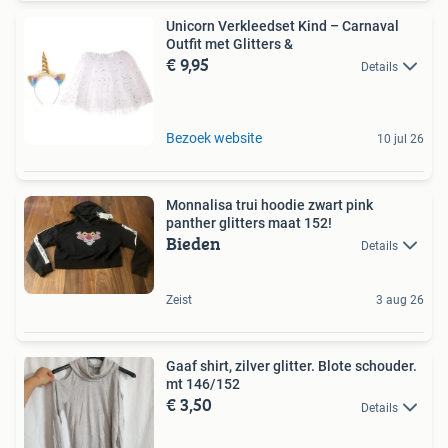
Unicorn Verkleedset Kind – Carnaval
Outfit met Glitters &
€ 9,95
Details
Bezoek website
10 jul 26
Monnalisa trui hoodie zwart pink
panther glitters maat 152!
Bieden
Details
Zeist
3 aug 26
Gaaf shirt, zilver glitter. Blote schouder.
mt 146/152
€ 3,50
Details