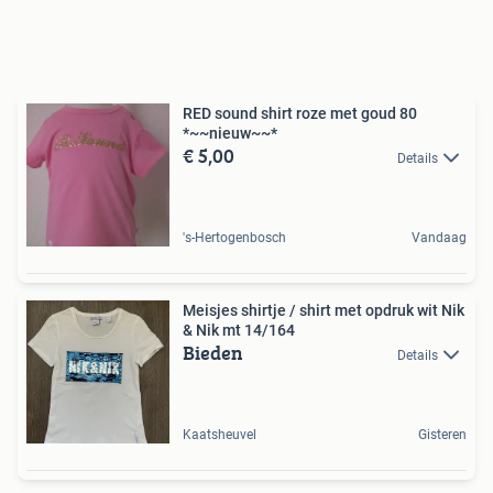
RED sound shirt roze met goud 80
*~~nieuw~~*
€ 5,00
Details
's-Hertogenbosch
Vandaag
Meisjes shirtje / shirt met opdruk wit Nik
& Nik mt 14/164
Bieden
Details
Kaatsheuvel
Gisteren