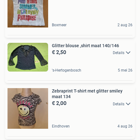
Boxmeer
2 aug 26
Glitter blouse ,shirt maat 140/146
€ 2,50
Details
's-Hertogenbosch
5 mei 26
Zebraprint T-shirt met glitter smiley
maat 134
€ 2,00
Details
Eindhoven
4 aug 26