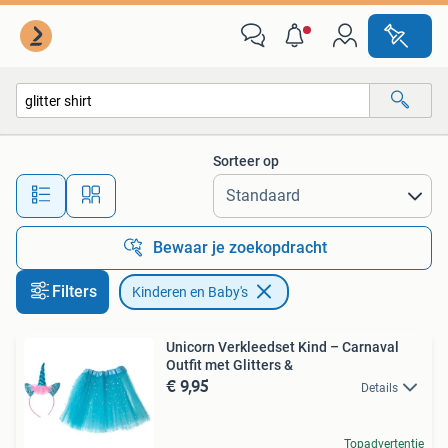
Kinderen en Baby's
Sorteer op
Alle afstanden…
Bewaar je zoekopdracht
Filters
Kinderen en Baby's
Unicorn Verkleedset Kind – Carnaval
Outfit met Glitters &
€ 9,95
Details
Topadvertentie