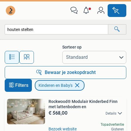
Kinderen en Baby's
Sorteer op
Alle afstanden…
Bewaar je zoekopdracht
Filters
Kinderen en Baby's
Rockwood® Modulair Kinderbed Finn
met lattenbodem en
€ 568,00
Details
Topadvertentie
Bezoek website
Gisteren