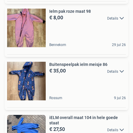
Ielm pak roze maat 98
€ 8,00
Details
Bennekom
29 jul 26
Buitenspeelpak ielm meisje 86
€ 35,00
Details
Rossum
9 jul 26
iELM overall maat 104 in hele goede
staat
€ 27,50
Details