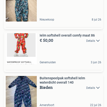
Nieuwkoop
8 jul 26
Ielm softshell overall comfy maat 86
€ 50,00
Details
Genemuiden
3 jun 26
Buitenspeelpak softshell Ielm
waterdicht overall 140
Bieden
Details
Amersfoort
22 jul 26