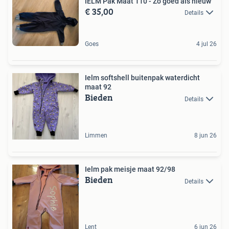
IELM Pak Maat 110 - Zo goed als nieuw
€ 35,00
Details
Goes
4 jul 26
Ielm softshell buitenpak waterdicht
maat 92
Bieden
Details
Limmen
8 jun 26
Ielm pak meisje maat 92/98
Bieden
Details
Lent
6 jun 26