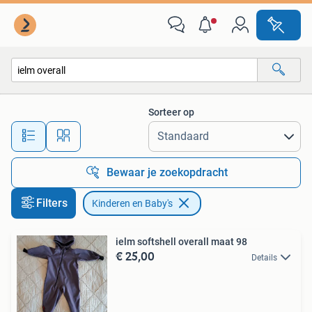
Kinderen en Baby's
Sorteer op
Alle afstanden…
Bewaar je zoekopdracht
Filters
Kinderen en Baby's
ielm softshell overall maat 98
€ 25,00
Details