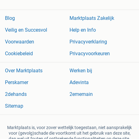
Blog
Marktplaats Zakelijk
Veilig en Succesvol
Help en Info
Voorwaarden
Privacyverklaring
Cookiebeleid
Privacyvoorkeuren
Over Marktplaats
Werken bij
Perskamer
Adevinta
2dehands
2ememain
Sitemap
Marktplaats is, voor zover wettelijk toegestaan, niet aansprakelijk
voor (gevolg)schade die voortkomt uit het gebruik van deze site,
dan wel uit fouten of ontbrekende functionaliteiten op deze site.