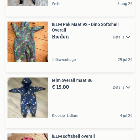
Wehl
3 aug 26
IELM Pak Maat 92 - Dino Softshell
Overall
Bieden
Details
's-Gravenhage
29 jul 26
Ielm overall maat 86
€ 15,00
Details
Klooster Lidlum
4 jul 26
iELM softshell overall