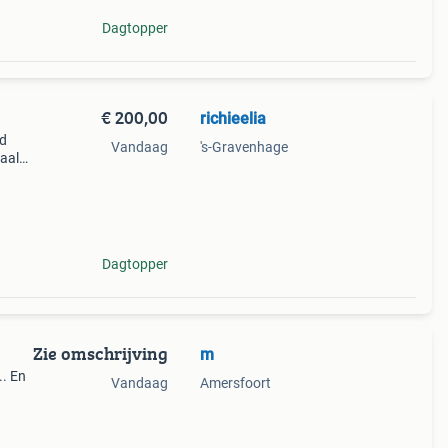
Dagtopper
€ 200,00
richieelia
jd
Vandaag
's-Gravenhage
maal
en
Dagtopper
Zie omschrijving
m
.. En
Vandaag
Amersfoort
toel
odsch