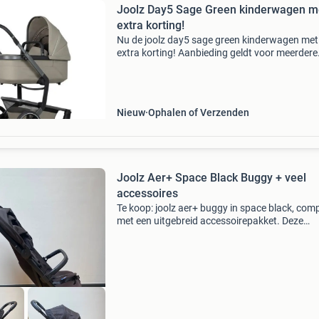
Joolz Day5 Sage Green kinderwagen m
extra korting!
Nu de joolz day5 sage green kinderwagen met
extra korting! Aanbieding geldt voor meerdere
kleuren! De joolz day5 wordt geleverd met 2 ja
fabrieksgarantie en na registratie via joolz no
jaar extra
Nieuw
Ophalen of Verzenden
Joolz Aer+ Space Black Buggy + veel
accessoires
Te koop: joolz aer+ buggy in space black, com
met een uitgebreid accessoirepakket. Deze
lichtgewicht en compacte buggy is ideaal voor
reizen en dagelijks gebruik. De set bevat een
beensteun, beke