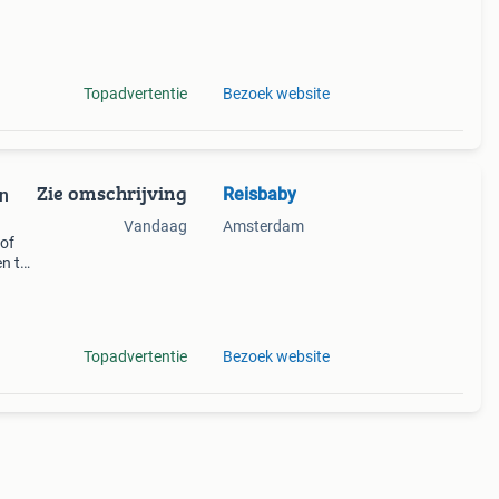
krijg
Topadvertentie
Bezoek website
Zie omschrijving
Reisbaby
en
Vandaag
Amsterdam
 of
n te
 met
‘m
Topadvertentie
Bezoek website