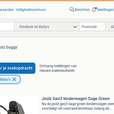
waarden
Veiligheidscentrum
Berichten
Meldingen
Kinderen en Baby's
A
oolz buggy'
Ontvang meldingen van
r je zoekopdracht
nieuwe zoekresultaten
 Baby's
Joolz Geo3 kinderwagen Sage Green
Nu de joolz geo3 sage green kinderwagen zee
voordelig! Uit voorraad leverbaar zolang de
voorraad strekt! De joolz geo3 wordt geleverd