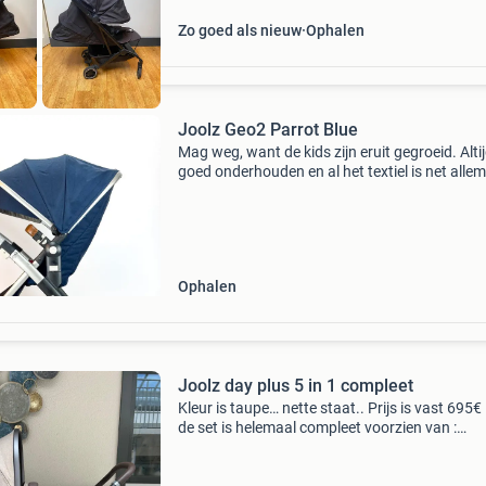
Zo goed als nieuw
Ophalen
Joolz Geo2 Parrot Blue
Mag weg, want de kids zijn eruit gegroeid. Alti
goed onderhouden en al het textiel is net alle
gewassen. Alle onderdelen die te zien zijn zitt
erbij. Ik doe er ook nog een paraplu bij voor als
Ophalen
Joolz day plus 5 in 1 compleet
Kleur is taupe… nette staat.. Prijs is vast 695€ 
de set is helemaal compleet voorzien van :
+reiswieg +buggy +maxicosi pebble pro autos
(foto’s volgen) +adapters +isofixsysteem +bo