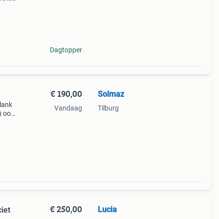
keert
Dagtopper
€ 190,00
Solmaz
lank
Vandaag
Tilburg
) ook
€ 250,00
Lucia
iet