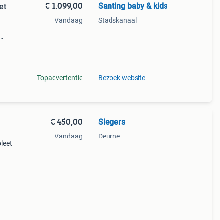
€ 1.099,00
Santing baby & kids
et
Vandaag
Stadskanaal
ar
g 8
Topadvertentie
Bezoek website
€ 450,00
Slegers
Vandaag
Deurne
pleet