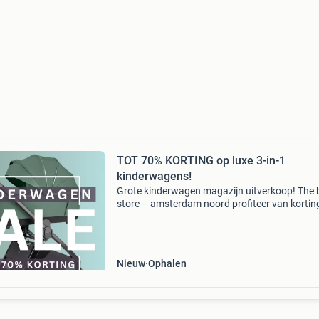
TOT 70% KORTING op luxe 3-in-1
kinderwagens!
Grote kinderwagen magazijn uitverkoop! The
store – amsterdam noord profiteer van kortin
tot wel 70% op 3-in-1 kinderwagensets (inclusi
reiswieg, zitje én groep 0 autostoeltje / maxi-co
P
Nieuw
Ophalen