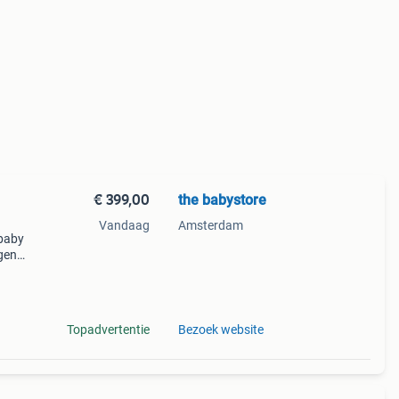
€ 399,00
the babystore
Vandaag
Amsterdam
 baby
gen
ef
si).
Topadvertentie
Bezoek website