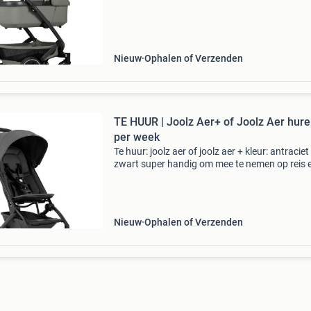
2 jaar fabrieksgarantie na registratie via joolz 
je nog
Nieuw
Ophalen of Verzenden
TE HUUR | Joolz Aer+ of Joolz Aer hur
per week
Te huur: joolz aer of joolz aer + kleur: antraciet
zwart super handig om mee te nemen op reis e
huren per week! Klap je buggy in één seconde
één hand in, hang ‘m over je schouder, draag 
Nieuw
Ophalen of Verzenden