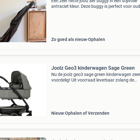
Een zeer nette joolz aer buggy in een stijlvolle
antraciet kleur. Deze buggy is perfect voor ou
die op zoek zijn naar een compacte, lichtgewic
gemakkelijk opvouwbare kinderwagen. Ideaal
Zo goed als nieuw
Ophalen
Joolz Geo3 kinderwagen Sage Green
Nu de joolz geo3 sage green kinderwagen zee
voordelig! Uit voorraad leverbaar zolang de
voorraad strekt! De joolz geo3 wordt geleverd
2 jaar fabrieksgarantie na registratie via joolz 
je nog
Nieuw
Ophalen of Verzenden