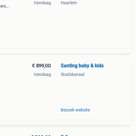
Vandaag
Haarlem
ders
ht en
 voor
€ 899,00
Santing baby & kids
r
Vandaag
Stadskanaal
 met
krijg
Bezoek website