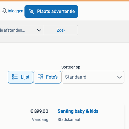
Inloggen
Plaats advertentie
lle afstanden…
Zoek
Sorteer op
Lijst
Foto’s
€ 899,00
Santing baby & kids
r
Vandaag
Stadskanaal
 met