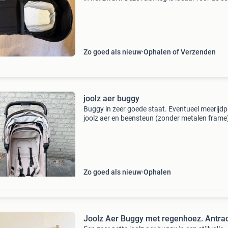
maanden van je baby en biedt comfort en
veiligheid. De wieg is bijna niet gebruikt, en ver
in
Zo goed als nieuw
Ophalen of Verzenden
joolz aer buggy
Buggy in zeer goede staat. Eventueel meerijdp
joolz aer en beensteun (zonder metalen frame
over te nemen .
Zo goed als nieuw
Ophalen
Joolz Aer Buggy met regenhoez. Antrac