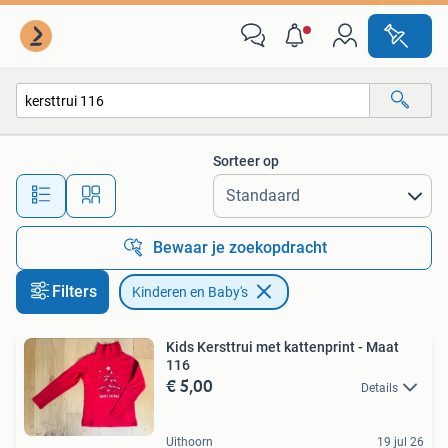
Kinderen en Baby's
Sorteer op
Alle afstanden…
Bewaar je zoekopdracht
Filters
Kinderen en Baby's
Kids Kersttrui met kattenprint - Maat
116
€ 5,00
Details
Uithoorn
19 jul 26