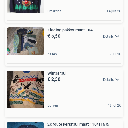
Breskens
14 jun 26
Kleding pakket maat 104
€ 6,50
Details
Assen
8 jul 26
Winter trui
€ 2,50
Details
Duiven
18 jul 26
2x foute kersttrui maat 110/116 &