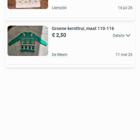
Liempde
14 jul 26
Groene kersttrui, maat 110-116
€ 2,50
Details
De Meern
11 mei 26