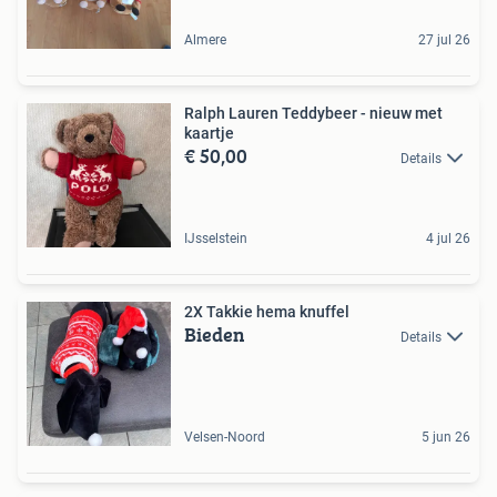
Almere
27 jul 26
Ralph Lauren Teddybeer - nieuw met
kaartje
€ 50,00
Details
IJsselstein
4 jul 26
2X Takkie hema knuffel
Bieden
Details
Velsen-Noord
5 jun 26