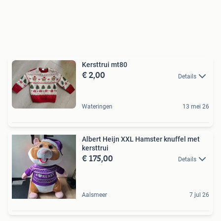
Kersttrui mt80
€ 2,00
Details
Wateringen
13 mei 26
Albert Heijn XXL Hamster knuffel met
kersttrui
€ 175,00
Details
Aalsmeer
7 jul 26