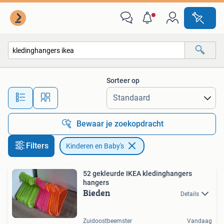
Kinderen en Baby's
Sorteer op
Alle afstanden…
Bewaar je zoekopdracht
Filters
Kinderen en Baby's
52 gekleurde IKEA kledinghangers
hangers
Bieden
Details
Zuidoostbeemster
Vandaag