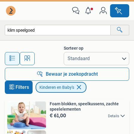
Kinderen en Baby's
Sorteer op
Alle afstanden…
Bewaar je zoekopdracht
Filters
Kinderen en Baby's
Foam blokken, speelkussens, zachte
speelelementen
€ 61,00
Details