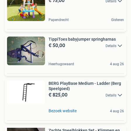
€ 75,00
Details
Papendrecht
Gisteren
TippiToes babyjumper springharnas
€ 50,00
Details
Heerhugowaard
4 aug 26
BERG PlayBase Medium - Ladder (Berg
Speelgoed)
€ 825,00
Details
Bezoek website
4 aug 26
Zachte Speelblokken Set - Klimmen en