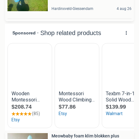
Hardinxveld-Giessendam
4 aug 26
Meowbaby foam klim blokken plus