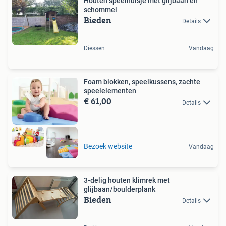
Houten speelhuisje met glijbaan en
schommel
Bieden
Details
Diessen
Vandaag
Foam blokken, speelkussens, zachte
speelelementen
€ 61,00
Details
Bezoek website
Vandaag
3-delig houten klimrek met
glijbaan/boulderplank
Bieden
Details