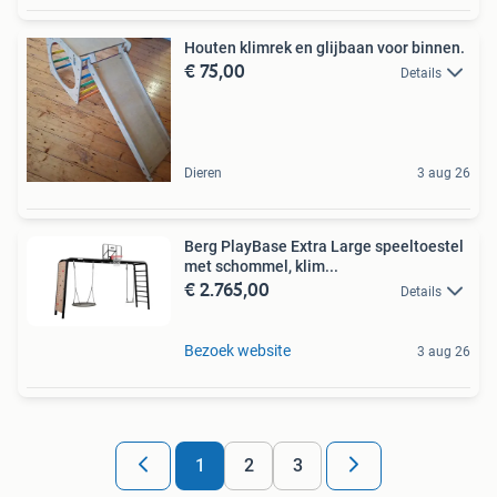
Houten klimrek en glijbaan voor binnen.
€ 75,00
Details
Dieren
3 aug 26
Berg PlayBase Extra Large speeltoestel
met schommel, klim...
€ 2.765,00
Details
Bezoek website
3 aug 26
1
2
3