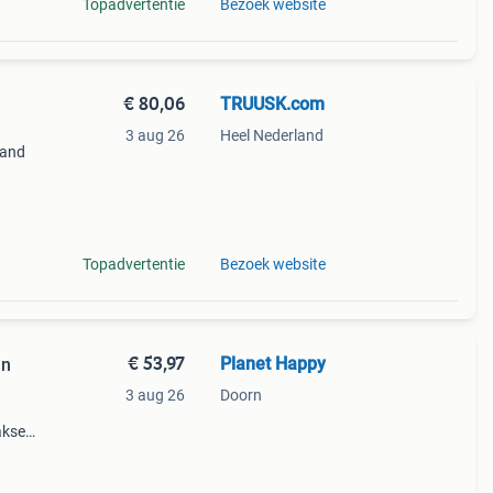
Topadvertentie
Bezoek website
€ 80,06
TRUUSK.com
3 aug 26
Heel Nederland
rand
etjes
Topadvertentie
Bezoek website
€ 53,97
Planet Happy
an
3 aug 26
Doorn
akset
 eigen
hef-