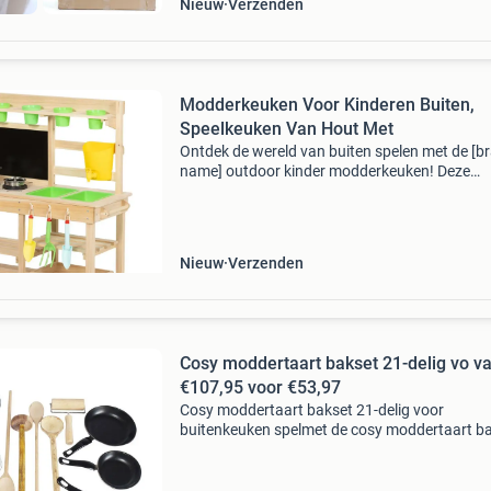
Nieuw
Verzenden
Modderkeuken Voor Kinderen Buiten,
Speelkeuken Van Hout Met
Ontdek de wereld van buiten spelen met de [b
name] outdoor kinder modderkeuken! Deze
speelset biedt eindeloos plezier voor kleine
ontdekkers door middel van koken, waterspell
en tuinieren. Ki
Nieuw
Verzenden
Cosy moddertaart bakset 21-delig vo v
€107,95 voor €53,97
Cosy moddertaart bakset 21-delig voor
buitenkeuken spelmet de cosy moddertaart b
kunnen kinderen zich helemaal uitleven in hun
buitenkeuken. Deze set is perfect voor kleine c
koks die do