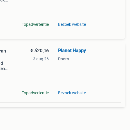
pelen
uken.
ativ
Topadvertentie
Bezoek website
€ 520,16
Planet Happy
3 aug 26
Doorn
ad
ken
ur!
Topadvertentie
Bezoek website