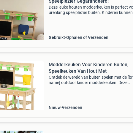
Speelplezier Gegarandeerd!
Deze leuke houten modderkeuken is perfect v
urenlang speelplezier buiten. Kinderen kunne
fantasie de vrije loop laten en de lekkerste
&#39;gerechten&#39; bereiden met zand, wat
mo
Gebruikt
Ophalen of Verzenden
Modderkeuken Voor Kinderen Buiten,
Speelkeuken Van Hout Met
Ontdek de wereld van buiten spelen met de [b
name] outdoor kinder modderkeuken! Deze
speelset biedt eindeloos plezier voor kleine
ontdekkers door middel van koken, waterspell
en tuinieren. Ki
Nieuw
Verzenden