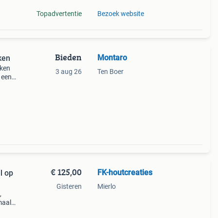
Topadvertentie
Bezoek website
Bieden
Montaro
ken
uken
3 aug 26
Ten Boer
n een
es
€ 125,00
FK-houtcreaties
l op
Gisteren
Mierlo
,
maal
bben