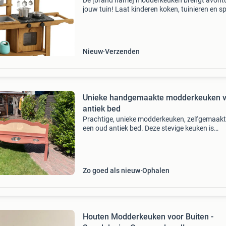
De [brand name] modderkeuken brengt avontu
jouw tuin! Laat kinderen koken, tuinieren en s
met stromend water in deze outdoor kinderke
De roestvrijstalen accessoireset stimuleert cre
Nieuw
Verzenden
Unieke handgemaakte modderkeuken 
antiek bed
Prachtige, unieke modderkeuken, zelfgemaakt
een oud antiek bed. Deze stevige keuken is
geschilderd in terra/roze en crème met duurz
buitenlak. Voor extra speelplezier zijn er twee 
bakken vo
Zo goed als nieuw
Ophalen
Houten Modderkeuken voor Buiten -