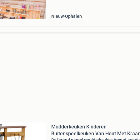
onderin een opbergplank. Het aanrechtblad s
op
Nieuw
Ophalen
Modderkeuken Kinderen
Buitenspeelkeuken Van Hout Met Kraa