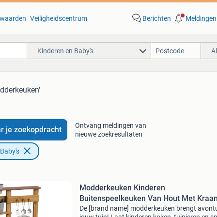
waarden
Veiligheidscentrum
Berichten
Meldingen
Kinderen en Baby's
A
dderkeuken'
Ontvang meldingen van
r je zoekopdracht
nieuwe zoekresultaten
 Baby's
Modderkeuken Kinderen
Buitenspeelkeuken Van Hout Met Kraa
De [brand name] modderkeuken brengt avontu