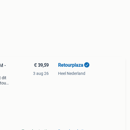
€ 39,59
Retourplaza
M -
3 aug 26
Heel Nederland
 dit
etour
ant
g.