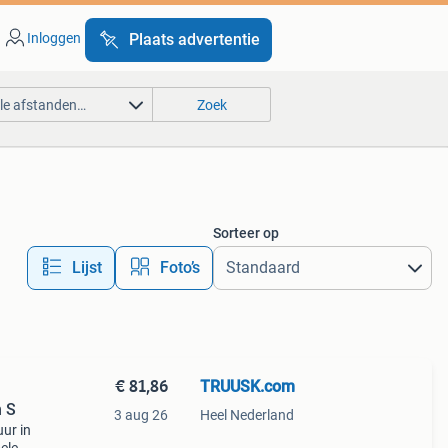
Inloggen
Plaats advertentie
lle afstanden…
Zoek
Sorteer op
Lijst
Foto’s
€ 81,86
TRUUSK.com
n S
3 aug 26
Heel Nederland
ur in