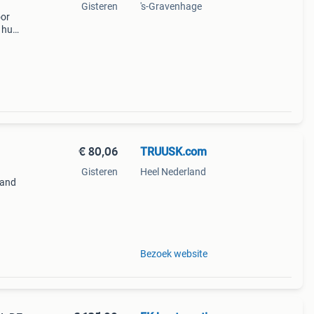
Gisteren
's-Gravenhage
oor
n hun
er en
€ 80,06
TRUUSK.com
Gisteren
Heel Nederland
rand
etjes
Bezoek website