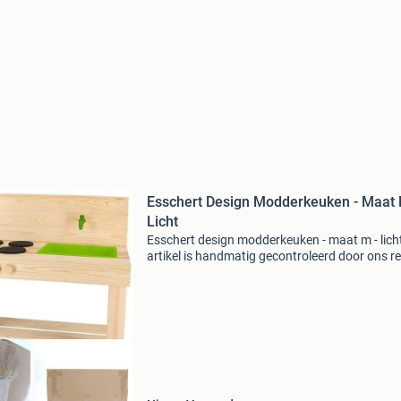
Esschert Design Modderkeuken - Maat 
Licht
Esschert design modderkeuken - maat m - licht
artikel is handmatig gecontroleerd door ons r
evaluatieteam. Bekijk altijd de detailfoto per k
die hoort bij onderstaande status omschrijvin