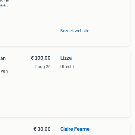
ur in
pelen
uken.
ativ
Bezoek website
€ 100,00
Lizza
van
2 aug 26
Utrecht
 van
ame
rvs
€ 30,00
Claire Fearne