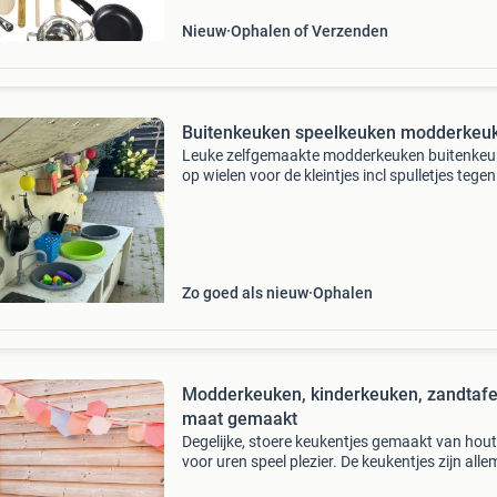
Nieuw
Ophalen of Verzenden
Buitenkeuken speelkeuken modderkeu
Leuke zelfgemaakte modderkeuken buitenke
op wielen voor de kleintjes incl spulletjes tege
leuk prijsje te halen, heeft zijn randjes en kantj
Zo goed als nieuw
Ophalen
Modderkeuken, kinderkeuken, zandtafe
maat gemaakt
Degelijke, stoere keukentjes gemaakt van hout
voor uren speel plezier. De keukentjes zijn alle
voorzien van twee teilen, twee knoppen en he