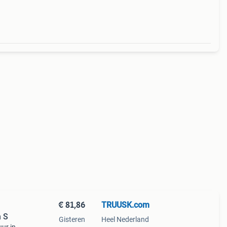
taat
€ 81,86
TRUUSK.com
n S
Gisteren
Heel Nederland