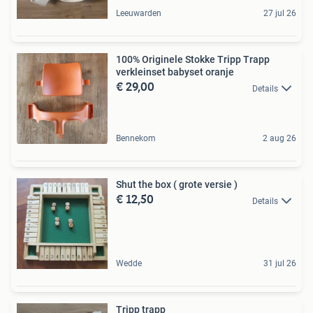
Leeuwarden
27 jul 26
100% Originele Stokke Tripp Trapp
verkleinset babyset oranje
€ 29,00
Details
Bennekom
2 aug 26
Shut the box ( grote versie )
€ 12,50
Details
Wedde
31 jul 26
Tripp trapp