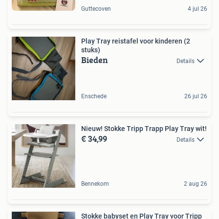
Guttecoven
4 jul 26
Play Tray reistafel voor kinderen (2
stuks)
Bieden
Details
Enschede
26 jul 26
Nieuw! Stokke Tripp Trapp Play Tray wit!
€ 34,99
Details
Bennekom
2 aug 26
Stokke babyset en Play Tray voor Tripp