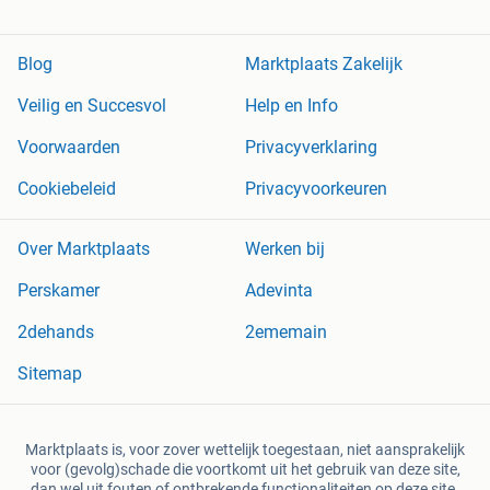
Blog
Marktplaats Zakelijk
Veilig en Succesvol
Help en Info
Voorwaarden
Privacyverklaring
Cookiebeleid
Privacyvoorkeuren
Over Marktplaats
Werken bij
Perskamer
Adevinta
2dehands
2ememain
Sitemap
Marktplaats is, voor zover wettelijk toegestaan, niet aansprakelijk
voor (gevolg)schade die voortkomt uit het gebruik van deze site,
dan wel uit fouten of ontbrekende functionaliteiten op deze site.