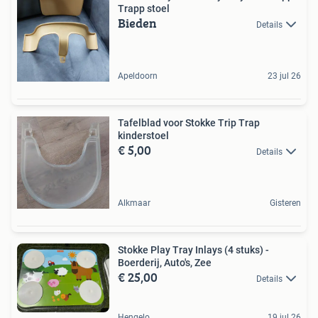
Trapp stoel
Bieden
Details
Apeldoorn
23 jul 26
Tafelblad voor Stokke Trip Trap
kinderstoel
€ 5,00
Details
Alkmaar
Gisteren
Stokke Play Tray Inlays (4 stuks) -
Boerderij, Auto's, Zee
€ 25,00
Details
Hengelo
19 jul 26