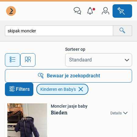
Kinderen en Baby's
Sorteer op
Alle afstanden…
Bewaar je zoekopdracht
Filters
Kinderen en Baby's
Moncler jasje baby
Bieden
Details