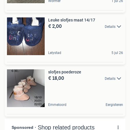
Wormer
1 jul 26
Leuke slofjes maat 14/17
€ 2,00
Details
Lelystad
5 jul 26
slofjes poederoze
€ 18,00
Details
Emmeloord
Eergisteren