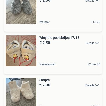
€ 2,00
Details
Wormer
1 jul 26
Winy the poo slofjes 17/18
€ 2,50
Details
Nieuwleusen
12 mei 26
Slofjes
€ 2,00
Details