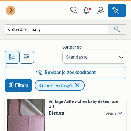
Kinderen en Baby's
Sorteer op
Alle afstanden…
Bewaar je zoekopdracht
Filters
Kinderen en Baby's
Vintage AaBe wollen baby deken roze
wit
Bieden
Details