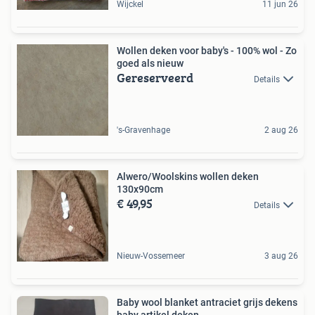
Wijckel
11 jun 26
Wollen deken voor baby's - 100% wol - Zo
goed als nieuw
Gereserveerd
Details
's-Gravenhage
2 aug 26
Alwero/Woolskins wollen deken
130x90cm
€ 49,95
Details
Nieuw-Vossemeer
3 aug 26
Baby wool blanket antraciet grijs dekens
baby artikel deken