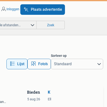
Inloggen
Plaats advertentie
lle afstanden…
Zoek
Sorteer op
Lijst
Foto’s
Bieden
K
5 aug 26
Ell
van
her en