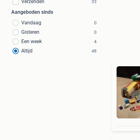
Verzenden
33
Aangeboden sinds
Vandaag
0
Gisteren
0
Een week
4
Altijd
48