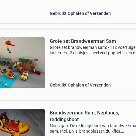
urenlang spee
Gebruikt
Ophalen of Verzenden
Grote set Brandweerman Sam
Grote set brandweerman sam: - 11x voertuigen
kazernes - 2x huisjes - heel veel poppetjes en d
- heel veel gereedschap - 1x set om zelf
brandweerman sam te spelen heel veel uren
speelplezier
Gebruikt
Ophalen of Verzenden
Brandweerman Sam, Neptunus,
reddingsboot
Nog zgan. De reddingsboot van brandweerm
sam. Incl. Elvis, brandblusser, duikfles,