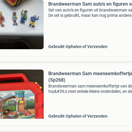
Brandweerman Sam auto's en figuren s
Set van auto’s en figuren uit brandweerman s
De set is gebruikt, maar kan nog prima andere
kinderen blij maken.
Gebruikt
Ophalen of Verzenden
Brandweerman Sam meeneemkoffertj
(Sp268)
Brandweerman sam meeneemkoffertje van di
toy&#39;s mist enkele kleine onderdelen, en d
deurtjes uit 2 garagepoorten zijn er niet meer b
eventueel verzendkosten voor koper. Kijk ook 
bij
Gebruikt
Ophalen of Verzenden