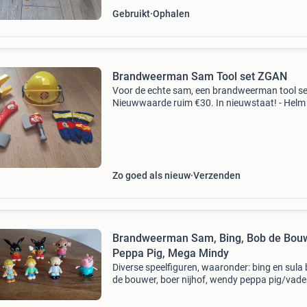
Gebruikt
Ophalen
Brandweerman Sam Tool set ZGAN
Voor de echte sam, een brandweerman tool se
Nieuwwaarde ruim €30. In nieuwstaat! - Helm 
reddingsschaar - handschoenen met logo - za
kleine bijl - grotere bijl komt uit een rook- en hu
Zo goed als nieuw
Verzenden
Brandweerman Sam, Bing, Bob de Bouw
Peppa Pig, Mega Mindy
Diverse speelfiguren, waaronder: bing en sula
de bouwer, boer nijhof, wendy peppa pig/vade
mega mindy, studio 100 brandweerman sam,
klusjesman mike ook per stuk te koop. Ideaal 