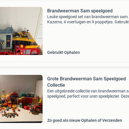
Brandweerman Sam speelgoed
Leuke speelgoed set van brandweerman sam.
Kazerne, 4 voertuigen en 9 poppetjes. Gebruik
niet alles is meer werkend maar kan nog prim
ronde mee.
Gebruikt
Ophalen
Grote Brandweerman Sam Speelgoed
Collectie
Een uitgebreide collectie van brandweerman 
speelgoed, perfect voor uren speelplezier. Deze
bevat diverse voertuigen zoals brandweerwag
een quad, een helikopter en boten. Er zijn ook
versch
Zo goed als nieuw
Ophalen of Verzenden