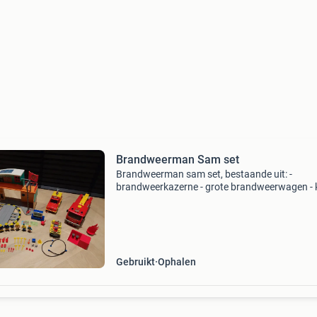
Brandweerman Sam set
Brandweerman sam set, bestaande uit: -
brandweerkazerne - grote brandweerwagen - k
brandweerwagen - quad - 7 actiefiguren - heel 
accessoires het speelgoed is in gebruikte staat
Niet alles i
Gebruikt
Ophalen