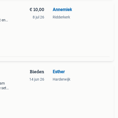
€ 10,00
Annemiek
8 jul 26
Ridderkerk
t en
a een
Bieden
Esther
14 jun 26
Harderwijk
sam
 set
ens,