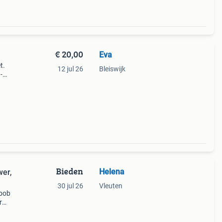
€ 20,00
Eva
t.
12 jul 26
Bleiswijk
-
chte
isdi
Bieden
Helena
er,
30 jul 26
Vleuten
 bob
r
voor