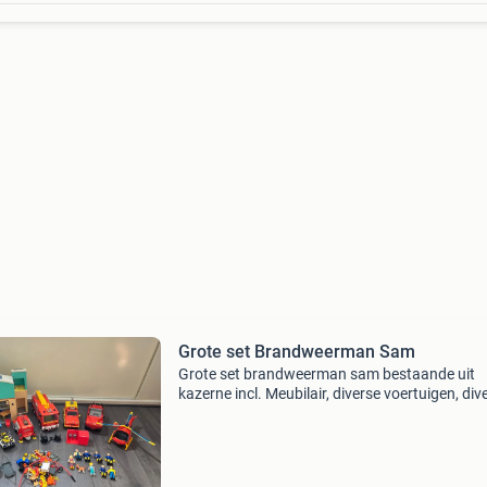
Grote set Brandweerman Sam
Grote set brandweerman sam bestaande uit
kazerne incl. Meubilair, diverse voertuigen, div
personages en heel veel accessoires (zie diver
foto&#39;s). Er is veel mee gespeeld dus er zij
vanz