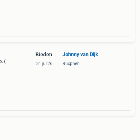
 Komt
Bieden
Johnny van Dijk
. (
31 jul 26
Rucphen