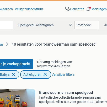
waarden
Veiligheidscentrum
Berichten
Meldingen
Speelgoed | Actiefiguren
A
48 resultaten
voor 'brandweerman sam speelgoed'
en
Ontvang meldingen van
r je zoekopdracht
nieuwe zoekresultaten
 Baby's
Actiefiguren
Verwijder filters
Brandweerman sam speelgoed
​fantastische collectie brandweerman sam
speelgoed. Alles is in zeer goede staat, alleen 
de squad is een stuurtje afgebroken en er zal 