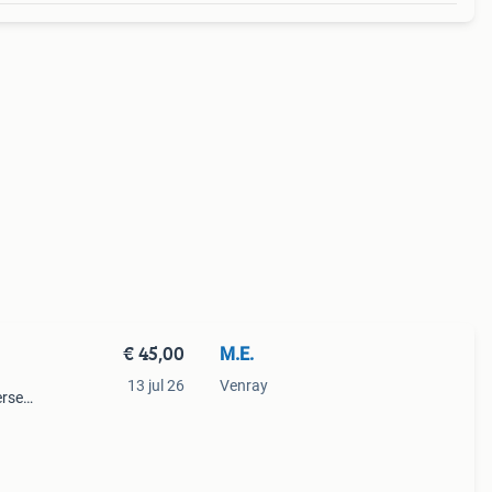
€ 45,00
M.E.
13 jul 26
Venray
erse
se
n