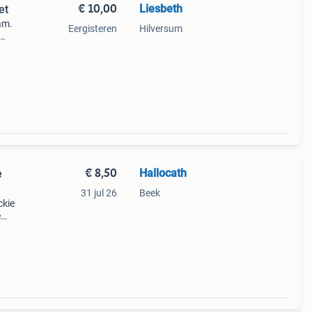
€ 10,00
Liesbeth
et
am.
Eergisteren
Hilversum
€ 8,50
Hallocath
e
31 jul 26
Beek
ckie
e
ij
eens