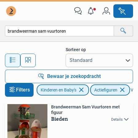
Speelgoed | Actiefiguren
Sorteer op
Alle afstanden…
Bewaar je zoekopdracht
Filters
Kinderen en Baby's
Actiefiguren
Verw
Brandweerman Sam Vuurtoren met
figuur
Bieden
Details