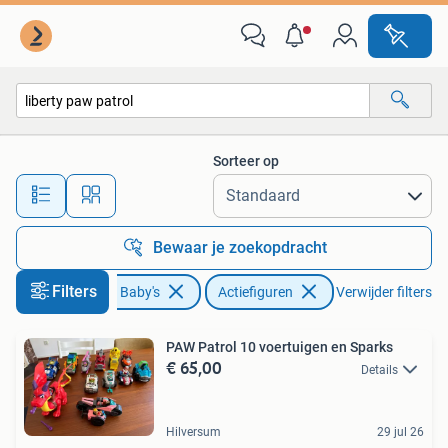
Speelgoed | Actiefiguren
Sorteer op
Alle afstanden…
Bewaar je zoekopdracht
Filters
Kinderen en Baby's
Actiefiguren
Verwijder filters
PAW Patrol 10 voertuigen en Sparks
€ 65,00
Details
Hilversum
29 jul 26