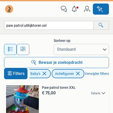
Speelgoed | Actiefiguren
Sorteer op
Alle afstanden…
Bewaar je zoekopdracht
Filters
Kinderen en Baby's
Actiefiguren
Verwijder filters
Paw patrol toren XXL
€ 75,00
Details