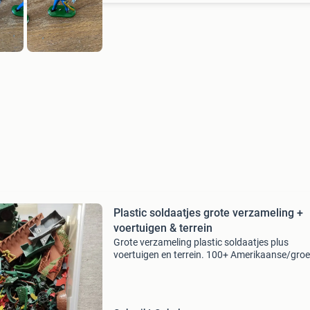
Plastic soldaatjes grote verzameling +
voertuigen & terrein
Grote verzameling plastic soldaatjes plus
voertuigen en terrein. 100+ Amerikaanse/gro
soldaten, 100+ duitse/grijze soldaten, 100+
britse/hele soldaten, 12 russo/rode soldaten, 
oranje soldaten. Di