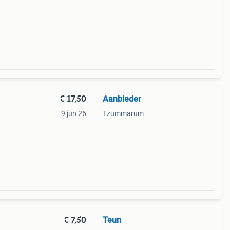
€ 17,50
Aanbieder
9 jun 26
Tzummarum
€ 7,50
Teun