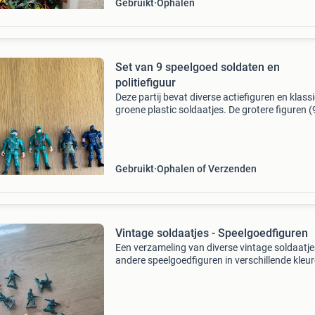
Gebruikt
Ophalen
Set van 9 speelgoed soldaten en
politiefiguur
Deze partij bevat diverse actiefiguren en klass
groene plastic soldaatjes. De grotere figuren 
hoog) zijn gedetailleerd en vertonen
gebruikssporen, wat hun avontuurlijke
geschiedenis benadruk
Gebruikt
Ophalen of Verzenden
Vintage soldaatjes - Speelgoedfiguren
Een verzameling van diverse vintage soldaatje
andere speelgoedfiguren in verschillende kleu
poses. Leuk voor verzamelaars of om mee te
spelen. De figuren zijn gemaakt van plastic en
verkeren