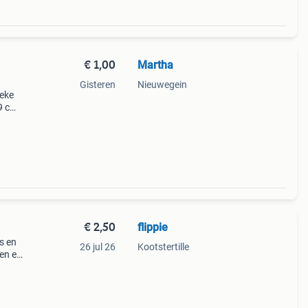
€ 1,00
Martha
Gisteren
Nieuwegein
ieke
(9 cm
€ 2,50
flippie
s en
26 jul 26
Kootstertille
ren en