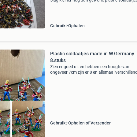
Slag kleiner nog dan gewone plastic soldaatjes
Legers (veel duitsland/grijs en japan/geel), m
ook amerika/groen, verenigd koninkrijk/groen,
Gebruikt
Ophalen
Plastic soldaatjes made in W.Germany
8.stuks
Zien er goed uit en hebben een hoogte van
ongeveer 7cm zijn er 8 en allemaal verschillen
fabrikant jean höfler uit west-duitsland afhale
verzenden graag bieden via marktplaats,geen
prijsopgave
Gebruikt
Ophalen of Verzenden