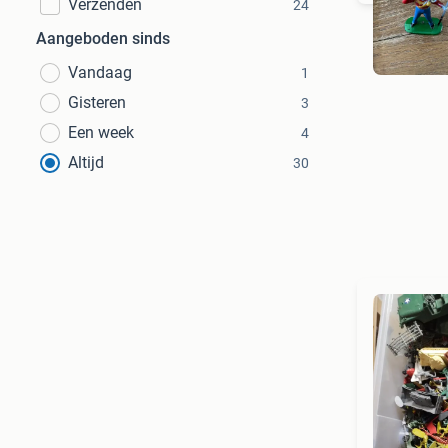
Verzenden
24
Aangeboden sinds
Vandaag
1
Gisteren
3
Een week
4
Altijd
30