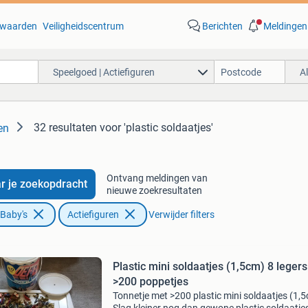
waarden
Veiligheidscentrum
Berichten
Meldingen
Speelgoed | Actiefiguren
A
32 resultaten
voor 'plastic soldaatjes'
en
Ontvang meldingen van
r je zoekopdracht
nieuwe zoekresultaten
 Baby's
Actiefiguren
Verwijder filters
Plastic mini soldaatjes (1,5cm) 8 legers
>200 poppetjes
Tonnetje met >200 plastic mini soldaatjes (1,