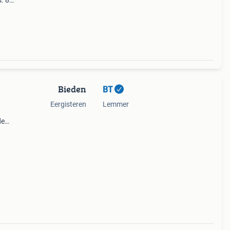
. 8
aar
Bieden
BT
Eergisteren
Lemmer
de
n of