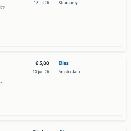
13 jul 26
Stramproy
jes
€ 5,00
Elles
10 jun 26
Amsterdam
 De