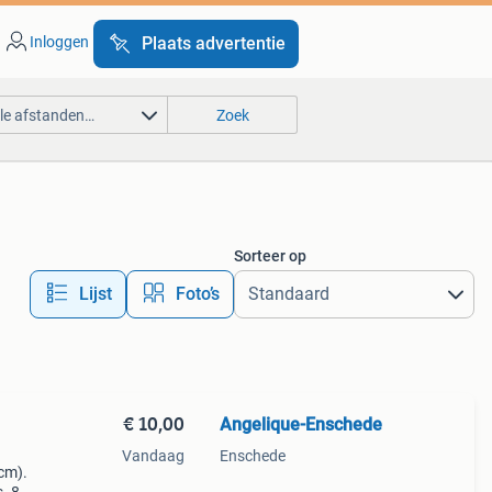
Inloggen
Plaats advertentie
lle afstanden…
Zoek
Sorteer op
Lijst
Foto’s
€ 10,00
Angelique-Enschede
Vandaag
Enschede
5cm).