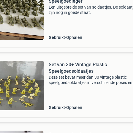
Speelgoedleger
Een uitgebreide set van soldaatjes. De soldaat
zijn nog in goede staat.
Gebruikt
Ophalen
Set van 30+ Vintage Plastic
Speelgoedsoldaatjes
Deze set bevat meer dan 30 vintage plastic
speelgoedsoldaatjes in verschillende poses en
kleuren (lichtgroen en beige). Perfect voor
verzamelaars of als speelgoed voor kinderen.
soldaatjes zijn in
Gebruikt
Ophalen