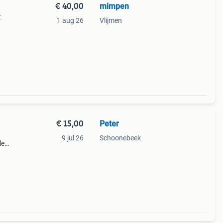
€ 40,00
mimpen
t
1 aug 26
Vlijmen
€ 15,00
Peter
9 jul 26
Schoonebeek
le
baby.