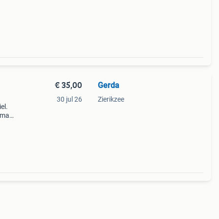
€ 35,00
Gerda
30 jul 26
Zierikzee
el.
 maar