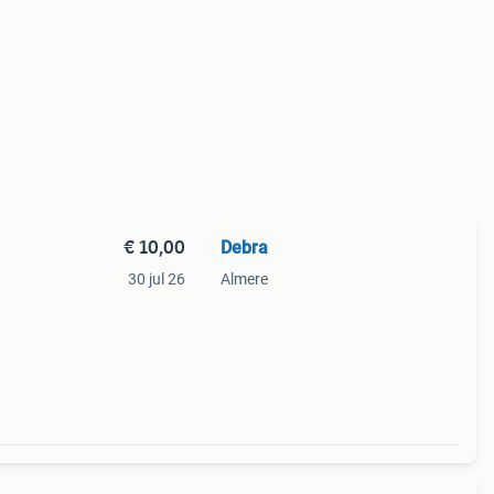
€ 10,00
Debra
30 jul 26
Almere
ltjes