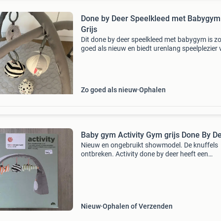
Done by Deer Speelkleed met Babygym
Grijs
Dit done by deer speelkleed met babygym is z
goed als nieuw en biedt urenlang speelplezier 
je kleintje. Het grijze speelkleed is zacht en
comfortabel, perfect om op te liggen en te
ontdekken. De
Zo goed als nieuw
Ophalen
Baby gym Activity Gym grijs Done By D
Nieuw en ongebruikt showmodel. De knuffels
ontbreken. Activity done by deer heeft een
speelparadijs ontworpen voor jouw kleintje. H
de gym is aan te passen in hoogte en breedte.
kunt de babygy
Nieuw
Ophalen of Verzenden