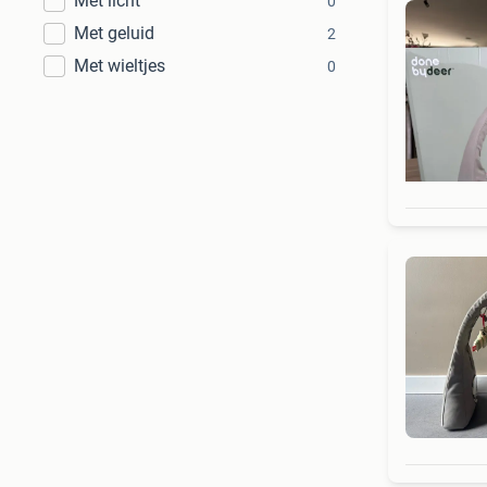
Met licht
0
Met geluid
2
Met wieltjes
0