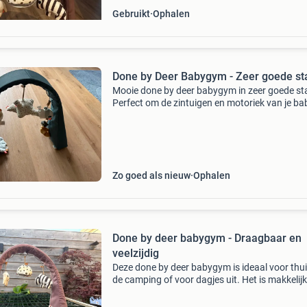
Gebruikt
Ophalen
Done by Deer Babygym - Zeer goede st
Mooie done by deer babygym in zeer goede st
Perfect om de zintuigen en motoriek van je ba
stimuleren. De speeltjes zijn afneembaar en d
is eenvoudig op te zetten en op te bergen.
Zo goed als nieuw
Ophalen
Done by deer babygym - Draagbaar en
veelzijdig
Deze done by deer babygym is ideaal voor thui
de camping of voor dagjes uit. Het is makkelij
te nemen! Ons kindje heeft er veel plezier van
gehad, voornamelijk als we weg gingen, hebbe