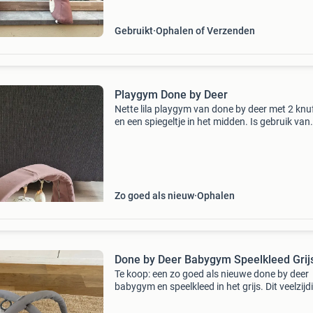
Gebruikt
Ophalen of Verzenden
Playgym Done by Deer
Nette lila playgym van done by deer met 2 knu
en een spiegeltje in het midden. Is gebruik van
gemaakt maar ziet er nog heel netjes uit.
Zo goed als nieuw
Ophalen
Done by Deer Babygym Speelkleed Grij
Te koop: een zo goed als nieuwe done by deer
babygym en speelkleed in het grijs. Dit veelzijd
speelkleed is perfect voor de ontwikkeling van 
baby, met diverse speeltjes die de zintuigen pri