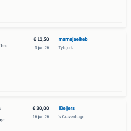
€ 12,50
marnejaeikeb
ffels
3 jun 26
Tytsjerk
€ 30,00
IBeijers
s
16 jun 26
's-Gravenhage
ige
je
kkele