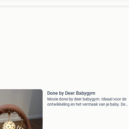
Done by Deer Babygym
Mooie done by deer babygym. Ideaal voor de
ontwikkeling en het vermaak van je baby. De
babygym is gebruikt, maar nog in goede staat
klaar voor een volgende ronde. Perfect om de
zintuigen van je kle