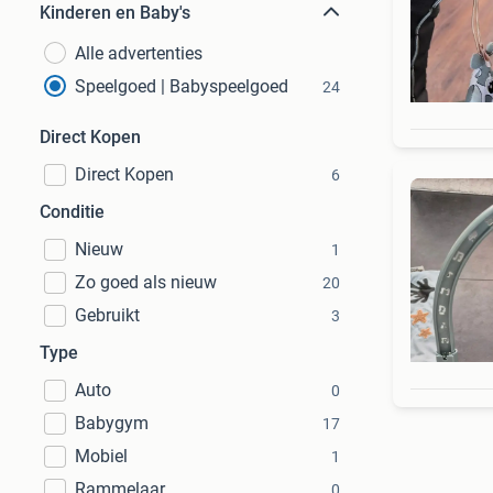
Kinderen en Baby's
Alle advertenties
Speelgoed | Babyspeelgoed
24
Direct Kopen
Direct Kopen
6
Conditie
Nieuw
1
Zo goed als nieuw
20
Gebruikt
3
Type
Auto
0
Babygym
17
Mobiel
1
Rammelaar
0