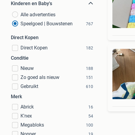
Kinderen en Baby's
Alle advertenties
Speelgoed | Bouwstenen
767
Direct Kopen
Direct Kopen
182
Conditie
Nieuw
188
Zo goed als nieuw
151
Gebruikt
610
Merk
Abrick
16
K'nex
54
Megabloks
100
Nopper
19