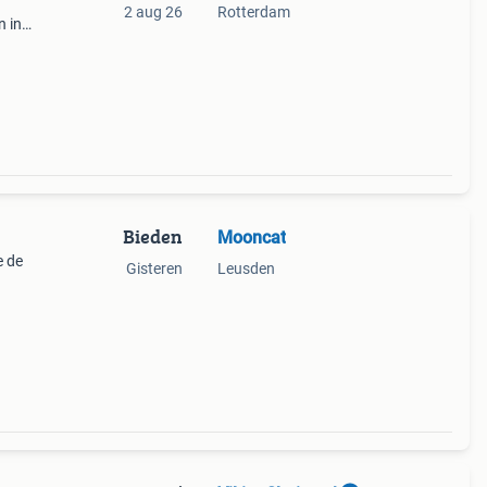
2 aug 26
Rotterdam
n in
rmaak
ndere
Bieden
Mooncat
e de
Gisteren
Leusden