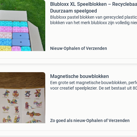
Blubloxx XL Speelblokken – Recyclebaa
Duurzaam speelgoed
Blubloxx pastel blokken van gerecycled plasti
blokken van het merk blubloxx zijn volledig nie
deze prachtige pastel blokken zijn gemaakt v
50% gerecycled/afval plastic en ze zijn voor de
Nieuw
Ophalen of Verzenden
Magnetische bouwblokken
Een grote set magnetische bouwblokken, perf
voor creatief speelplezier. De set bestaat uit 8
vierkante magneten en 120 driehoekige magn
in diverse kleuren. Ideaal voor het bouwen van
allerlei
Zo goed als nieuw
Ophalen of Verzenden