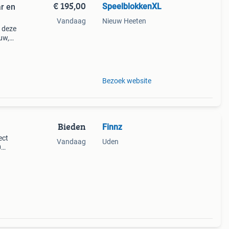
€ 195,00
SpeelblokkenXL
r en
Vandaag
Nieuw Heeten
c deze
uw,
an
 vo
Bezoek website
Bieden
Finnz
ect
Vandaag
Uden
0
eten