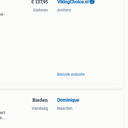
€ 137,95
VikingChoice.nl
Gisteren
Arnhem
l -
Bezoek website
Bieden
Dominique
Vandaag
Naarden
fect
e