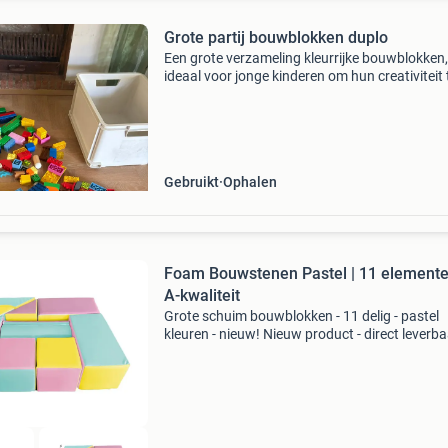
Grote partij bouwblokken duplo
Een grote verzameling kleurrijke bouwblokken,
ideaal voor jonge kinderen om hun creativiteit 
ontwikkelen. De blokken zijn van verschillende
vormen en maten, vergelijkbaar met duplo, en
omvatten ook
Gebruikt
Ophalen
Foam Bouwstenen Pastel | 11 elemente
A-kwaliteit
Grote schuim bouwblokken - 11 delig - pastel
kleuren - nieuw! Nieuw product - direct leverba
voorraad. 11-Delige set met pastelkleuren (roz
blauw, geel) stimuleert creativiteit, beweging e