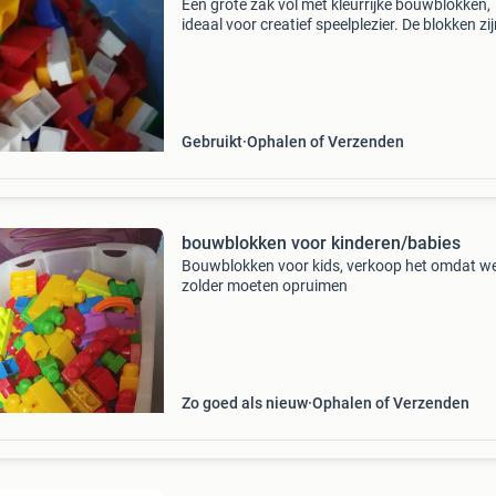
Een grote zak vol met kleurrijke bouwblokken,
ideaal voor creatief speelplezier. De blokken zij
goede, gebruikte staat en bieden urenlang ve
voor kinderen. Perfect om torens, huizen of a
Gebruikt
Ophalen of Verzenden
bouwblokken voor kinderen/babies
Bouwblokken voor kids, verkoop het omdat w
zolder moeten opruimen
Zo goed als nieuw
Ophalen of Verzenden