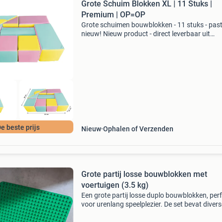
Grote Schuim Blokken XL | 11 Stuks |
Premium | OP=OP
Grote schuimen bouwblokken - 11 stuks - paste
nieuw! Nieuw product - direct leverbaar uit
voorraad. 11-Delige set in pastelkleuren (roze,
blauw, geel) zacht en veilig pur-schuim (rg 25)
stimuleert
e beste prijs
Nieuw
Ophalen of Verzenden
Grote partij losse bouwblokken met
voertuigen (3.5 kg)
Een grote partij losse duplo bouwblokken, per
voor urenlang speelplezier. De set bevat divers
blokken in verschillende kleuren en vormen,