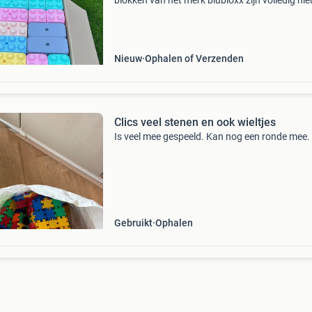
blokken van het merk blubloxx zijn volledig nie
deze prachtige pastel blokken zijn gemaakt v
50% gerecycled/afval plastic en ze zijn voor de
Nieuw
Ophalen of Verzenden
Clics veel stenen en ook wieltjes
Is veel mee gespeeld. Kan nog een ronde mee.
Gebruikt
Ophalen