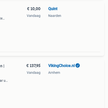
€ 10,00
Quint
Vandaag
Naarden
te
€ 137,95
VikingChoice.nl
n |
Vandaag
Arnhem
ar uit
e,
n fa