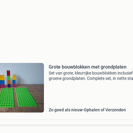
Grote bouwblokken met grondplaten
Set van grote, kleurrijke bouwblokken inclusie
groene grondplaten. Complete set, in nette sta
Komt uit een rookvrij huis. Prijs is exclusief
verzendkosten of ophalen in etten-leur. Kijk oo
Zo goed als nieuw
Ophalen of Verzenden