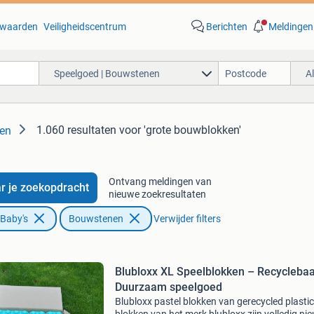
waarden
Veiligheidscentrum
Berichten
Meldingen
Speelgoed | Bouwstenen
A
1.060 resultaten
voor 'grote bouwblokken'
nen
Ontvang meldingen van
r je zoekopdracht
nieuwe zoekresultaten
 Baby's
Bouwstenen
Verwijder filters
Blubloxx XL Speelblokken – Recyclebaa
Duurzaam speelgoed
Blubloxx pastel blokken van gerecycled plasti