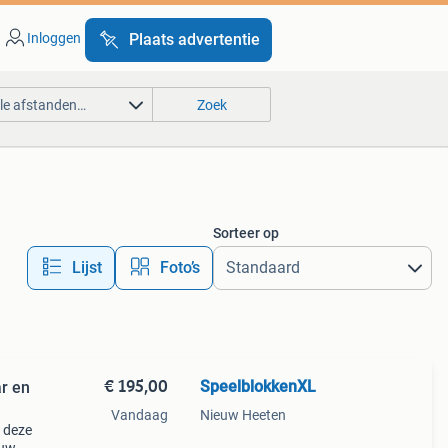
Inloggen
Plaats advertentie
lle afstanden…
Zoek
Sorteer op
Lijst
Foto’s
€ 195,00
SpeelblokkenXL
r en
Vandaag
Nieuw Heeten
c deze