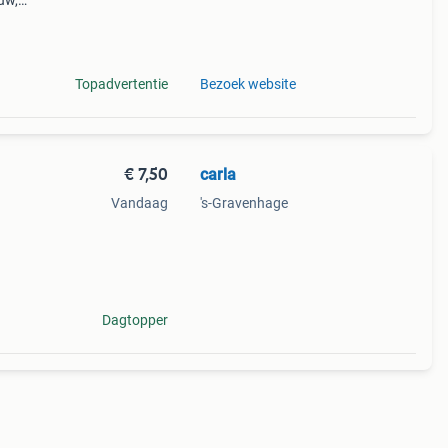
uw,
an
 vo
Topadvertentie
Bezoek website
€ 7,50
carla
Vandaag
's-Gravenhage
Dagtopper