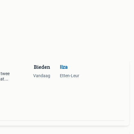
Bieden
Ilza
f twee
Vandaag
Etten-Leur
at.
k e