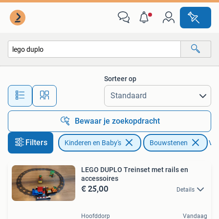
Speelgoed | Bouwstenen
Sorteer op
Alle afstanden…
Bewaar je zoekopdracht
Filters
Kinderen en Baby's
Bouwstenen
Ver
LEGO DUPLO Treinset met rails en
accessoires
€ 25,00
Details
Hoofddorp
Vandaag