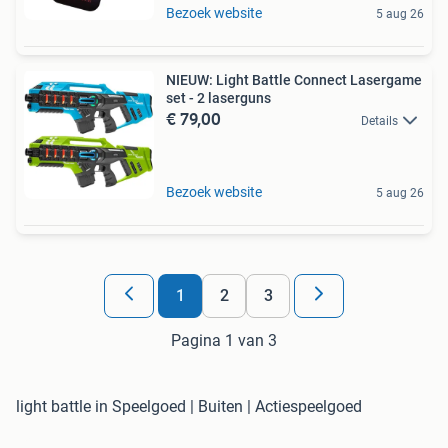
Bezoek website
5 aug 26
NIEUW: Light Battle Connect Lasergame
set - 2 laserguns
€ 79,00
Details
Bezoek website
5 aug 26
1
2
3
Pagina 1 van 3
light battle in Speelgoed | Buiten | Actiespeelgoed