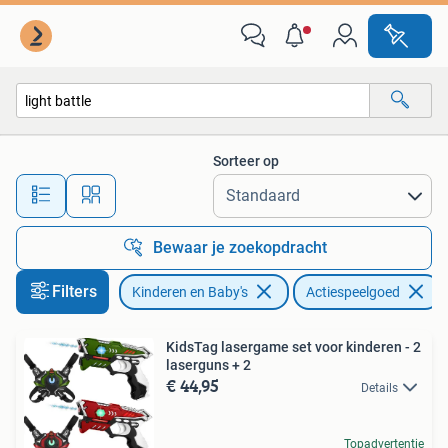
Speelgoed | Buiten | Actiespeelgoed
Sorteer op
Alle afstanden…
Bewaar je zoekopdracht
Filters
Kinderen en Baby's
Actiespeelgoed
KidsTag lasergame set voor kinderen - 2
laserguns + 2
€ 44,95
Details
Topadvertentie