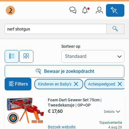
Speelgoed | Buiten | Actiespeelgoed
Sorteer op
Alle afstanden…
Bewaar je zoekopdracht
Filters
Kinderen en Baby's
Actiespeelgoed
Foam Dart Geweer Set 75cm |
Tweedekansje | OP=OP
€ 17,60
Details
Topadvertentie
Bezoek website
4 aug 26