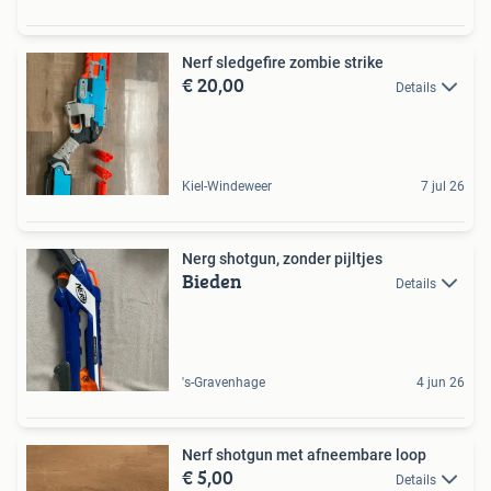
Nerf sledgefire zombie strike
€ 20,00
Details
Kiel-Windeweer
7 jul 26
Nerg shotgun, zonder pijltjes
Bieden
Details
's-Gravenhage
4 jun 26
Nerf shotgun met afneembare loop
€ 5,00
Details