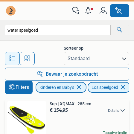
Speelgoed | Buiten | Los speelgoed
Sorteer op
Alle afstanden…
Bewaar je zoekopdracht
Filters
Kinderen en Baby's
Los speelgoed
V
Sup | XQMAX | 285 cm
€ 154,95
Details
Topadvertentie