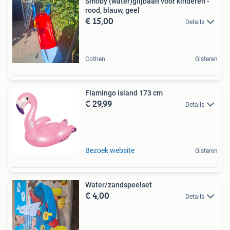
Smoby (water)glijbaan voor kinderen -
rood, blauw, geel
€ 15,00
Details
Cothen
Gisteren
Flamingo island 173 cm
€ 29,99
Details
Bezoek website
Gisteren
Water/zandspeelset
€ 4,00
Details