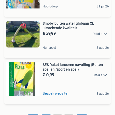
Hoofddorp
31 jul 26
Smoby buiten water glijbaan XL
uitstekende kwaliteit
€ 59,99
Details
Nunspeet
3 aug 26
SES Raket lanceren navulling (Buiten
spellen, Sport en spel)
€ 0,99
Details
Bezoek website
3 aug 26