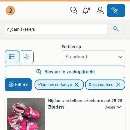
Speelgoed | Buiten | Rolschaatsen
Sorteer op
Alle afstanden…
Bewaar je zoekopdracht
Filters
Kinderen en Baby's
Rolschaatsen
Ve
Nijdam verstelbare skeelers maat 25-28
Bieden
Details